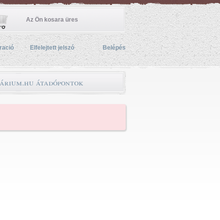
Az Ön kosara üres
ració
Elfelejtett jelszó
Belépés
árium.hu átadópontok