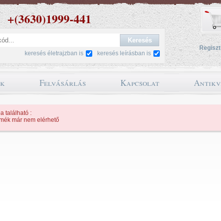
+(3630)1999-441
Regiszt
keresés életrajzban is
keresés leírásban is
ok
Felvásárlás
Kapcsolat
Antikv
a található :
rmék már nem elérhető