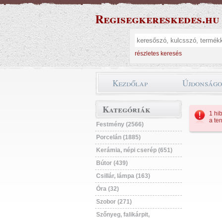
Regisegkereskedes.hu
részletes keresés
Kezdőlap
Újdonság
Kategóriák
1 hib
a te
Festmény (2566)
Porcelán (1885)
Kerámia, népi cserép (651)
Bútor (439)
Csillár, lámpa (163)
Óra (32)
Szobor (271)
Szőnyeg, falikárpit,