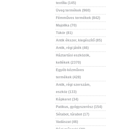
textília (145)
Üveg termékek (960)
Fémműves termékek (842)
Majolika (70)
Tükör (81)
Antik ékszer, kiegészítő (85)
Antik, régi játék (46)
Háztartási eszközök,
kellékek (2370)
Egyéb kézműves
termékek (428)
Antik, régi szerszám,
eszköz (133)
Képkeret (34)
Patikus, gyógyszerész (154)
Sétabot, túrabot (17)
Vadászat (46)