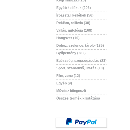
Régi műszaki (20)
Egyéb kellékek (206)
Íróasztali kellékek (56)
Reklám, relikvia (38)
Vallás, mitológia (168)
Hangszer (10)
Doboz, szelence, tároló (185)
Gyűjtemény (282)
Egészség, szépségápolás (23)
Sport, szabadidő, utazás (10)
Film, zene (12)
Egyéb (9)
Művész böngésző
Összes termék kilistázása