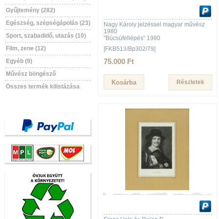
Gyűjtemény (282)
Egészség, szépségápolás (23)
Nagy Károly jelzéssel magyar művész
1980
Sport, szabadidő, utazás (10)
"Búcsúfellépés" 1980
Film, zene (12)
[FKB513/Bp302/79]
75.000 Ft
Egyéb (9)
Művész böngésző
Részletek
Összes termék kilistázása