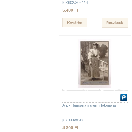
[0R602/X024/9]
5.400 Ft
Részletek
Antik Hungária műtermi fotográfia
[0Y388/X043]
4.800 Ft