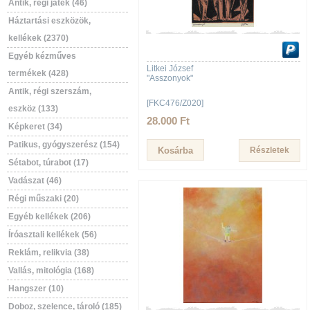
Antik, régi játék (46)
Háztartási eszközök,
kellékek (2370)
Egyéb kézműves
Litkei József
termékek (428)
"Asszonyok"
Antik, régi szerszám,
[FKC476/Z020]
eszköz (133)
28.000 Ft
Képkeret (34)
Patikus, gyógyszerész (154)
Részletek
Sétabot, túrabot (17)
Vadászat (46)
Régi műszaki (20)
Egyéb kellékek (206)
Íróasztali kellékek (56)
Reklám, relikvia (38)
Vallás, mitológia (168)
Hangszer (10)
Doboz, szelence, tároló (185)