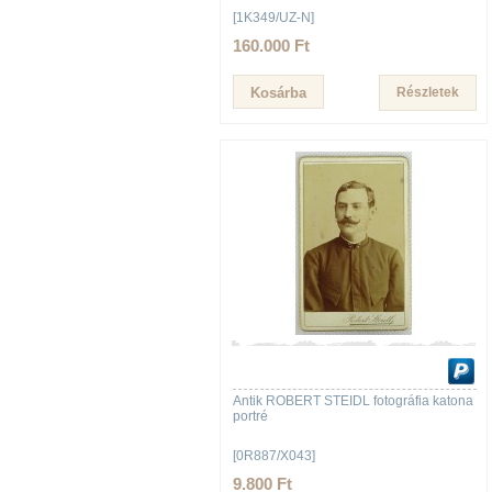
[1K349/UZ-N]
160.000 Ft
Részletek
Antik ROBERT STEIDL fotográfia katona
portré
[0R887/X043]
9.800 Ft