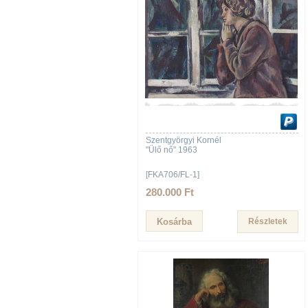
Szentgyörgyi Kornél
"Ülő nő" 1963
[FKA706/FL-1]
280.000 Ft
Részletek