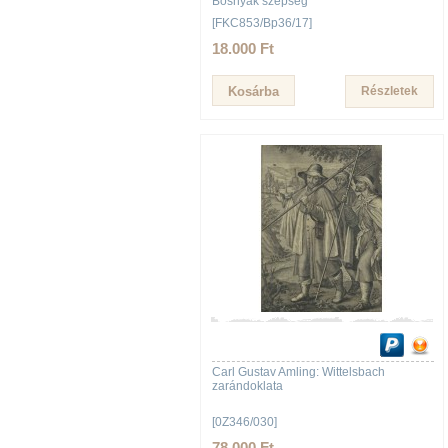
Bosnyák szépség
[FKC853/Bp36/17]
18.000 Ft
Részletek
Carl Gustav Amling: Wittelsbach
zarándoklata
[0Z346/030]
78.000 Ft