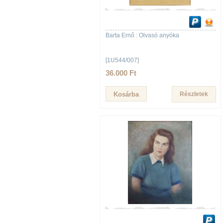
Barta Ernő : Olvasó anyóka
[1U544/007]
36.000 Ft
Részletek