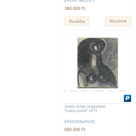
[FKD047/Bp110/7]
360.000 Ft
Részletek
Szabó Zoltán Angyalföldi
"Leány portré" 1973
[FKD030/Bp90/35]
680.000 Ft