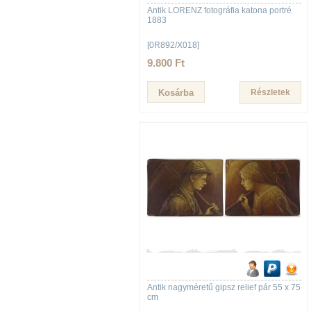
Antik LORENZ fotográfia katona portré
1883
[0R892/X018]
9.800 Ft
Részletek
Antik nagyméretű gipsz relief pár 55 x 75
cm