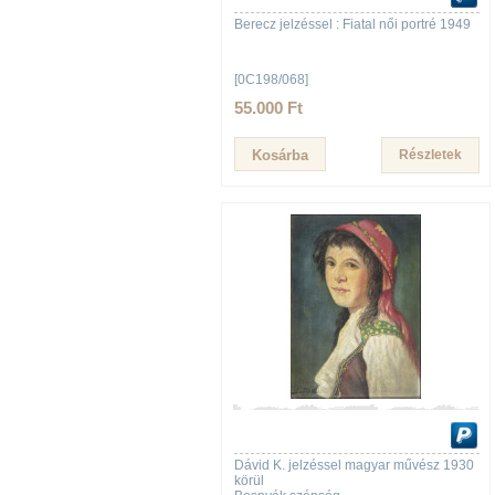
Berecz jelzéssel : Fiatal női portré 1949
[0C198/068]
55.000 Ft
Részletek
Dávid K. jelzéssel magyar művész 1930
körül