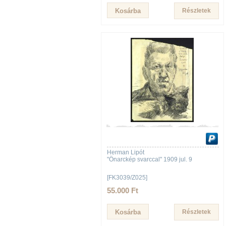
Részletek
Herman Lipót
"Önarckép svarccal" 1909 jul. 9
[FK3039/Z025]
55.000 Ft
Részletek