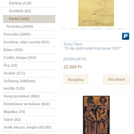
Életkép (518)
Grafikák (83)
Portré (342)
Technika (2509)
Porcelán (1885)
Kerámia, népi cserép (651)
Toncz Tibor
"15 mp alatt Kristóf Károlynak 1957"
Bútor (439)
Csillár, lámpa (163)
[FK3041/97/7]
Óra (32)
22.000 Ft
Szobor (271)
Részletek
Szőnyeg, falikárpit,
textília (145)
Üveg termékek (960)
Fémműves termékek (842)
Majolika (70)
Tükör (81)
Antik ékszer, kiegészítő (85)