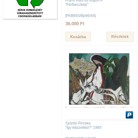
Frans Hals és Rajon P.
"Férfiarczkép"
[FKB693/Bp96/44]
36.000 Ft
Részletek
Szántó Piroska
"Így képzelted?" 1985