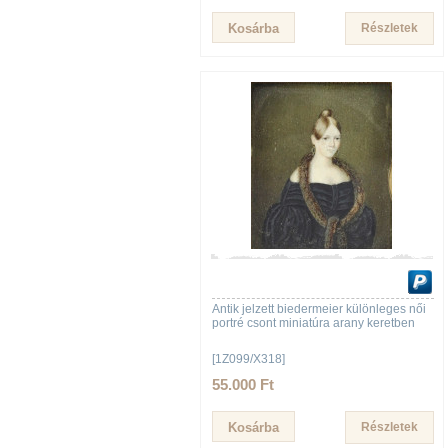
Részletek
Antik jelzett biedermeier különleges női
portré csont miniatúra arany keretben
[1Z099/X318]
55.000 Ft
Részletek