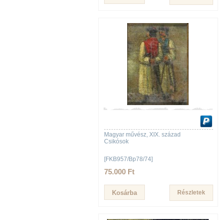
Magyar művész, XIX. század
Csikósok
[FKB957/Bp78/74]
75.000 Ft
Részletek