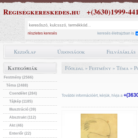
Regisegkereskedes.hu
+(3630)1999-44
részletes keresés
keresés életrajzban is
Kezdőlap
Újdonságok
Felvásárlás
Kategóriák
Főoldal
»
Festmény
»
Téma
»
P
Festmény (2566)
Téma (2488)
Csendélet (284)
+(363
További információért, kérjük, hívja a
Tájkép (1185)
Illusztráció (39)
Absztrakt (112)
Akt (46)
Enteriőr (22)