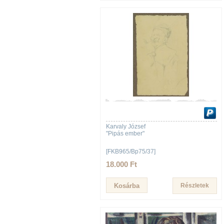
Karvaly József
"Pipás ember"
[FKB965/Bp75/37]
18.000 Ft
Részletek