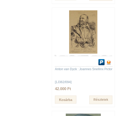
Anton van Dyck : Joannes Snellinx Pictor
[1J362/094]
42.000 Ft
Részletek