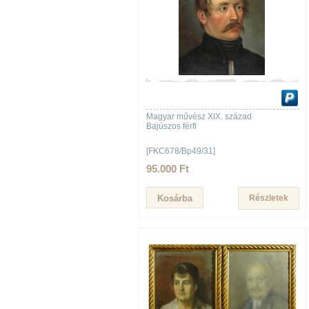
Magyar művész XIX. század
Bajúszos férfi
[FKC678/Bp49/31]
95.000 Ft
Részletek