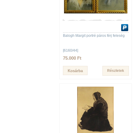
Balogh Margit portré páros férj feleség
[6160/44]
75.000 Ft
Részletek