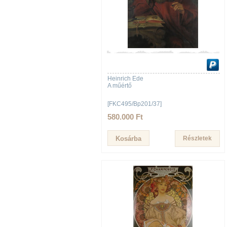
Heinrich Ede
A műértő
[FKC495/Bp201/37]
580.000 Ft
Részletek