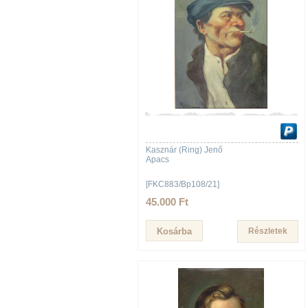
Kasznár (Ring) Jenő
Apacs
[FKC883/Bp108/21]
45.000 Ft
Részletek