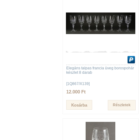
Elegáns talpas francia üveg borospohár
készlet 8 darab
[1Q867/X139]
12.000 Ft
Részletek