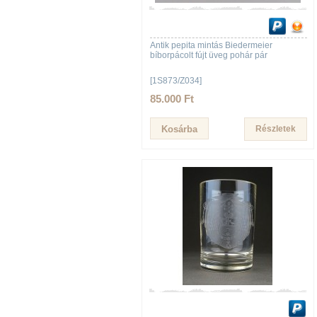
Antik pepita mintás Biedermeier
bíborpácolt fújt üveg pohár pár
[1S873/Z034]
85.000 Ft
Részletek