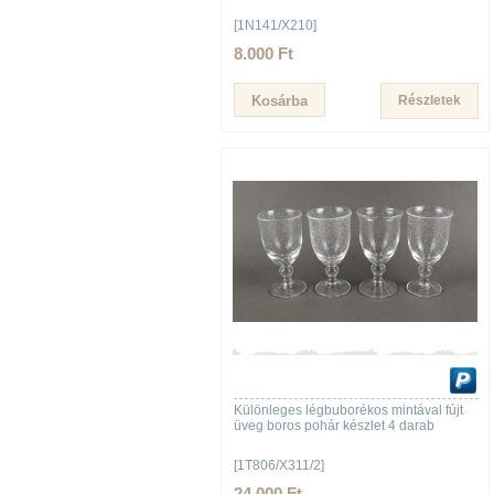
[1N141/X210]
8.000 Ft
Részletek
Különleges légbuborékos mintával fújt
üveg boros pohár készlet 4 darab
[1T806/X311/2]
24.000 Ft