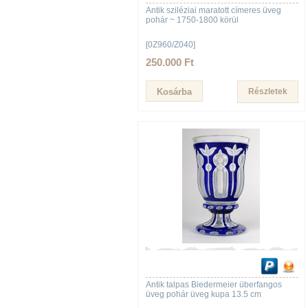
Antik sziléziai maratott címeres üveg
pohár ~ 1750-1800 körül
[0Z960/Z040]
250.000 Ft
Részletek
Antik talpas Biedermeier überfangos
üveg pohár üveg kupa 13.5 cm