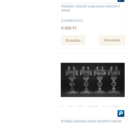
Hibátlan csiszolt üveg pohár készlet 4
darab
[1U809/X147]
9.900 Ft
Részletek
Kristály pálinkás pohár készlet 4 darab