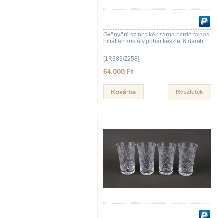
Gyönyörű színes kék sárga bordó talpas
hibátlan kristály pohár készlet 6 darab
[1R383/Z258]
64.000 Ft
Részletek