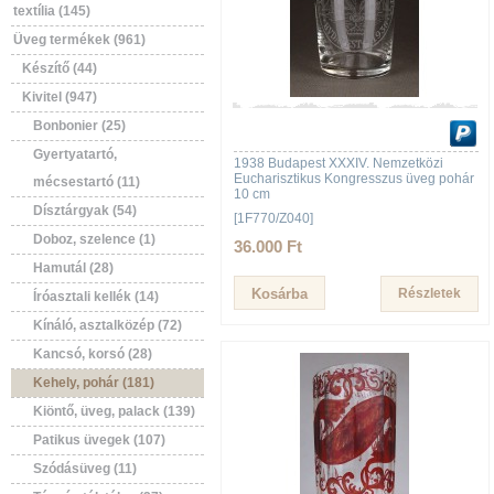
textília (145)
Üveg termékek (961)
Készítő (44)
Kivitel (947)
Bonbonier (25)
Gyertyatartó,
1938 Budapest XXXIV. Nemzetközi
Eucharisztikus Kongresszus üveg pohár
mécsestartó (11)
10 cm
Dísztárgyak (54)
[1F770/Z040]
Doboz, szelence (1)
36.000 Ft
Hamutál (28)
Részletek
Íróasztali kellék (14)
Kínáló, asztalközép (72)
Kancsó, korsó (28)
Kehely, pohár (181)
Kiöntő, üveg, palack (139)
Patikus üvegek (107)
Szódásüveg (11)