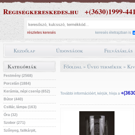
Regisegkereskedes.hu
+(3630)1999-44
részletes keresés
keresés életrajzban is
Kezdőlap
Újdonságok
Felvásárlás
Kategóriák
Főoldal
»
Üveg termékek
»
Kiv
Festmény (2568)
Porcelán (1884)
Kerámia, népi cserép (652)
+(363
További információért, kérjük, hívja a
Bútor (440)
Csillár, lámpa (163)
Óra (32)
Szobor (271)
Szőnyeg, falikárpit,