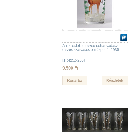
Antik festett fújt üveg pohár vadász
díszes szarvasos emlékpohár 1935
[1R425/X200]
9.500 Ft
Részletek