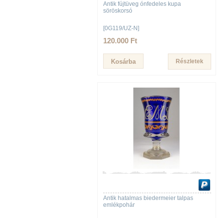
Antik fújtüveg ónfedeles kupa
söröskorsó
[0G119/UZ-N]
120.000 Ft
Részletek
Antik hatalmas biedermeier talpas
emlékpohár