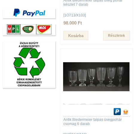
Antik Biedermeier talpas üveg pohár
készlet 7 darab
[1O713/X103]
98.000 Ft
Részletek
Antik Biedermeier talpas üvegpohár
csomag 6 darab