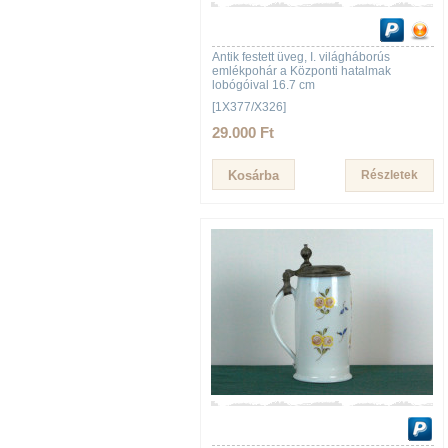
Antik festett üveg, I. világháborús
emlékpohár a Központi hatalmak
lobógóival 16.7 cm
[1X377/X326]
29.000 Ft
Részletek