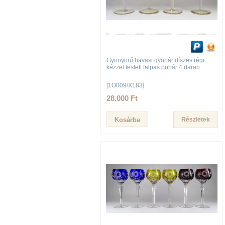
Gyönyörű havasi gyopár díszes régi
kézzel festett talpas pohár 4 darab
[1O009/X183]
28.000 Ft
Részletek