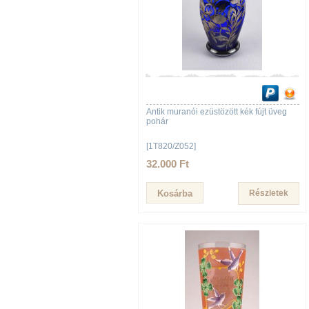
Antik muranói ezüstözött kék fújt üveg
pohár
[1T820/Z052]
32.000 Ft
Részletek