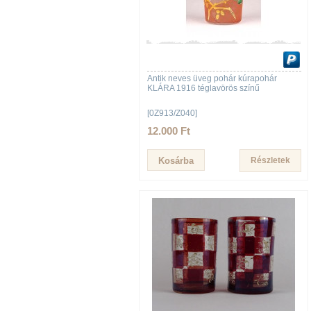
Antik neves üveg pohár kúrapohár
KLÁRA 1916 téglavörös színű
[0Z913/Z040]
12.000 Ft
Részletek