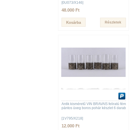
[0U073/X146]
48.000 Ft
Részletek
Antik kisméretű VIN BRAVAIS feliratú fém
pántos üveg boros pohár készlet 6 darab
[1V795/X218]
12.000 Ft