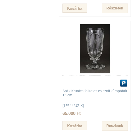
Részletek
Antik Krunica feliratos csiszolt kúrapohár
15 cm
[1F644/UZ-K]
65.000 Ft
Részletek