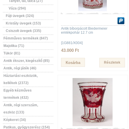
Tányér, tál, tálca (27)
Váza (294)
Fújt üvegek (324)
Kristály üvegek (153)
Antik bíborpácolt Biedermeier
Csiszolt üvegek (335)
emlékpohár 12.7 cm
Fémműves termékek (847)
[1G881/X004]
Majolika (71)
43.000 Ft
Tükör (81)
Antik ékszer, kiegészítő (85)
Részletek
Antik, régi játék (46)
Háztartási eszközök,
kellékek (2372)
Egyéb kézműves
termékek (432)
Antik, régi szerszám,
eszköz (133)
Képkeret (34)
Patikus, gyógyszerész (154)