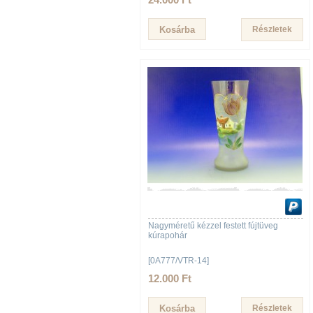
Részletek
Nagyméretű kézzel festett fújtüveg
kúrapohár
[0A777/VTR-14]
12.000 Ft
Részletek