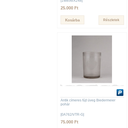
[1W856/X248]
25.000 Ft
Részletek
Antik címeres fújt üveg Biedermeier
pohár
[0A762/VTR-G]
75.000 Ft