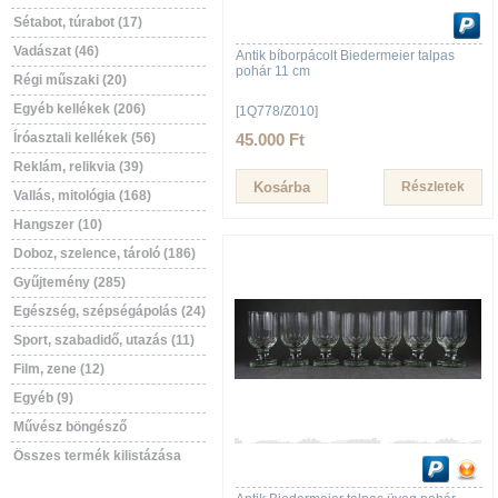
Sétabot, túrabot (17)
Vadászat (46)
Antik bíborpácolt Biedermeier talpas
pohár 11 cm
Régi műszaki (20)
Egyéb kellékek (206)
[1Q778/Z010]
Íróasztali kellékek (56)
45.000 Ft
Reklám, relikvia (39)
Részletek
Vallás, mitológia (168)
Hangszer (10)
Doboz, szelence, tároló (186)
Gyűjtemény (285)
Egészség, szépségápolás (24)
Sport, szabadidő, utazás (11)
Film, zene (12)
Egyéb (9)
Művész böngésző
Összes termék kilistázása