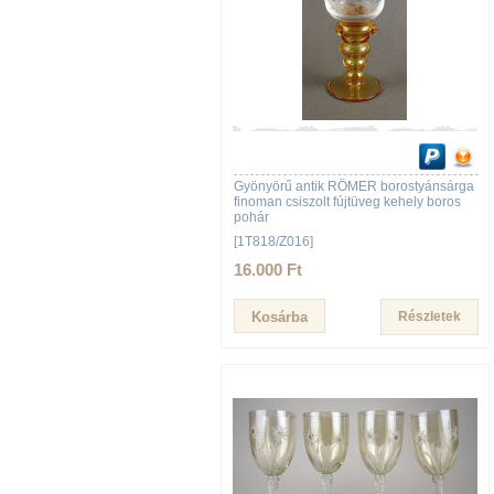
Gyönyörű antik RÖMER borostyánsárga
finoman csiszolt fújtüveg kehely boros
pohár
[1T818/Z016]
16.000 Ft
Részletek