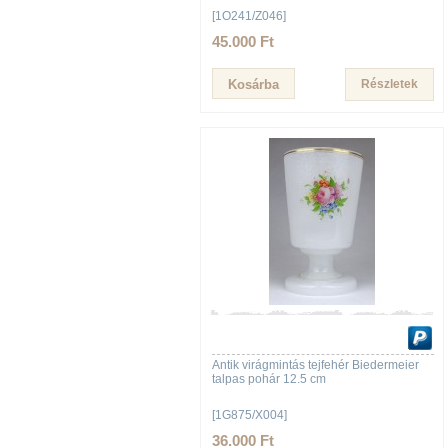
[1O241/Z046]
45.000 Ft
Részletek
Antik virágmintás tejfehér Biedermeier
talpas pohár 12.5 cm
[1G875/X004]
36.000 Ft