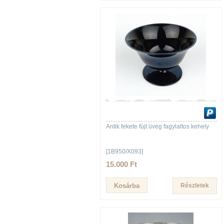
Antik fekete fújt üveg fagylaltos kehely
[1B950/X093]
15.000 Ft
Részletek