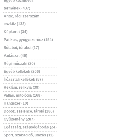
Egyéb kézműves
termékek (437)
Antik, régi szerszám,
eszköz (133)
Képkeret (34)
Patikus, gyógyszerész (154)
Sétabot, túrabot (17)
Vadászat (46)
Régi műszaki (20)
Egyéb kellékek (206)
Íróasztali kellékek (57)
Reklám, relikvia (39)
Vallás, mitológia (168)
Hangszer (10)
Doboz, szelence, tároló (186)
Gyűjtemény (287)
Egészség, szépségápolás (24)
Sport, szabadidő, utazás (11)