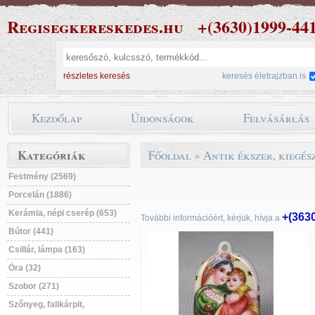
Regisegkereskedes.hu
+(3630)1999-44
részletes keresés
keresés életrajzban is
Kezdőlap
Újdonságok
Felvásárlás
Kategóriák
Főoldal
»
Antik ékszer, kiegés
Festmény (2569)
Porcelán (1886)
Kerámia, népi cserép (653)
+(363
További információért, kérjük, hívja a
Bútor (441)
Csillár, lámpa (163)
Óra (32)
Szobor (271)
Szőnyeg, falikárpit,