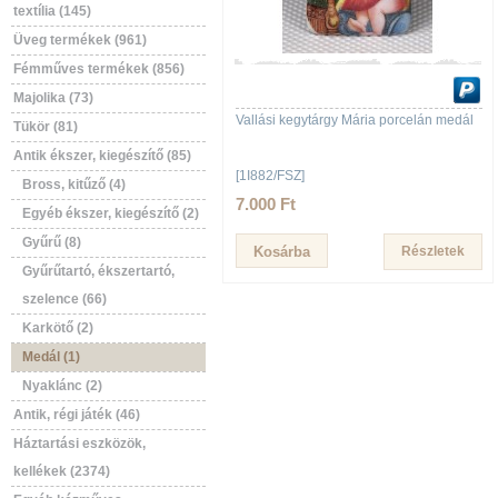
textília (145)
Üveg termékek (961)
Fémműves termékek (856)
Majolika (73)
Vallási kegytárgy Mária porcelán medál
Tükör (81)
Antik ékszer, kiegészítő (85)
[1I882/FSZ]
Bross, kitűző (4)
7.000 Ft
Egyéb ékszer, kiegészítő (2)
Gyűrű (8)
Részletek
Gyűrűtartó, ékszertartó,
szelence (66)
Karkötő (2)
Medál (1)
Nyaklánc (2)
Antik, régi játék (46)
Háztartási eszközök,
kellékek (2374)