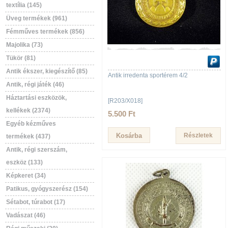
textília (145)
Üveg termékek (961)
Fémműves termékek (856)
Majolika (73)
Tükör (81)
Antik ékszer, kiegészítő (85)
Antik irredenta sportérem 4/2
Antik, régi játék (46)
Háztartási eszközök,
[R203/X018]
kellékek (2374)
5.500 Ft
Egyéb kézműves
Részletek
termékek (437)
Antik, régi szerszám,
eszköz (133)
Képkeret (34)
Patikus, gyógyszerész (154)
Sétabot, túrabot (17)
Vadászat (46)