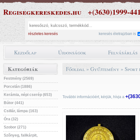
Regisegkereskedes.hu
+(3630)1999-44
részletes keresés
keresés életrajzban is
Kezdőlap
Újdonságok
Felvásárlás
Kategóriák
Főoldal
»
Gyűjtemény
»
Sport 
Festmény (2569)
Porcelán (1886)
Kerámia, népi cserép (653)
+(363
További információért, kérjük, hívja a
Bútor (441)
Csillár, lámpa (163)
Óra (32)
Szobor (271)
Szőnyeg, falikárpit,