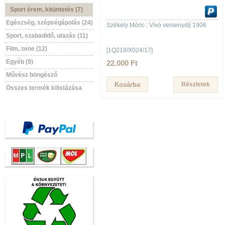
Sport érem, kitüntetés (7)
Egészség, szépségápolás (24)
Székely Móric : Vívó versenydíj 1906
Sport, szabadidő, utazás (11)
Film, zene (12)
[1Q218/X024/17]
Egyéb (9)
22.000 Ft
Művész böngésző
Részletek
Összes termék kilistázása