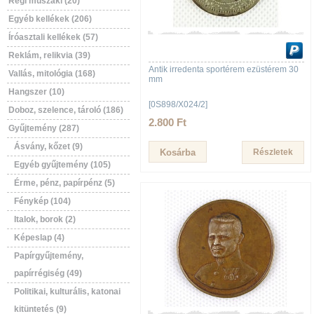
Régi műszaki (20)
Egyéb kellékek (206)
Íróasztali kellékek (57)
Reklám, relikvia (39)
Antik irredenta sportérem ezüstérem 30
Vallás, mitológia (168)
mm
Hangszer (10)
[0S898/X024/2]
Doboz, szelence, tároló (186)
2.800 Ft
Gyűjtemény (287)
Ásvány, kőzet (9)
Részletek
Egyéb gyűjtemény (105)
Érme, pénz, papírpénz (5)
Fénykép (104)
Italok, borok (2)
Képeslap (4)
Papírgyűjtemény,
papírrégiség (49)
Politikai, kulturális, katonai
kitüntetés (9)