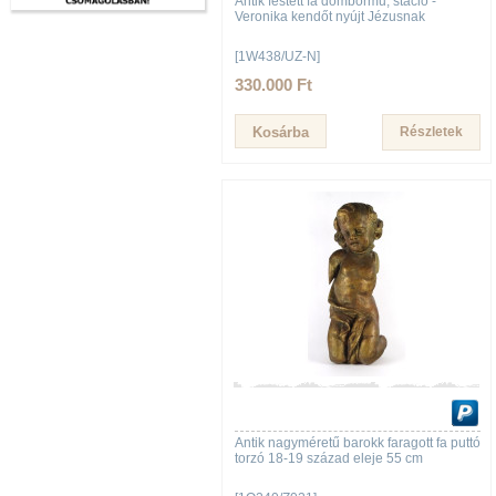
Antik festett fa dombormű, stáció -
Veronika kendőt nyújt Jézusnak
[1W438/UZ-N]
330.000 Ft
Részletek
Antik nagyméretű barokk faragott fa puttó
torzó 18-19 század eleje 55 cm