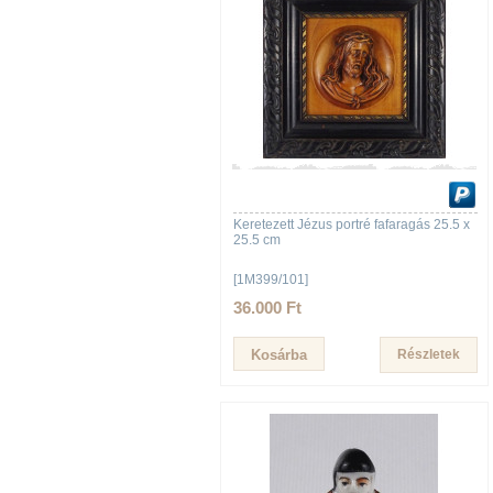
Keretezett Jézus portré fafaragás 25.5 x
25.5 cm
[1M399/101]
36.000 Ft
Részletek