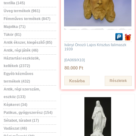
textília (145)
Üveg termékek (961)
Fémműves termékek (847)
Majolika (71)
Tükör (81)
Antik ékszer, kiegészítő (85)
Iványi Ónozó Lajos Krisztus falimaszk
1939
Antik, régi játék (46)
Háztartási eszközök,
[0A069/X10]
kellékek (2372)
80.000 Ft
Egyéb kézműves
Részletek
termékek (432)
Antik, régi szerszám,
eszköz (133)
Képkeret (34)
Patikus, gyógyszerész (154)
Sétabot, túrabot (17)
Vadászat (46)