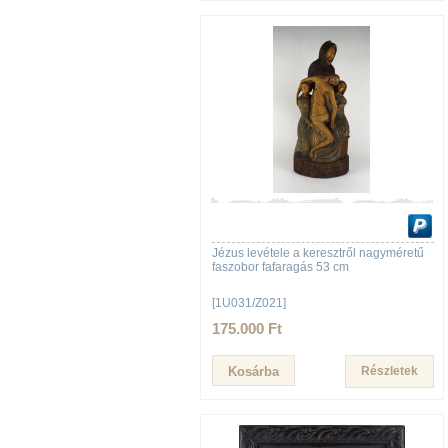
Jézus levétele a keresztről nagyméretű
faszobor fafaragás 53 cm
[1U031/Z021]
175.000 Ft
Részletek