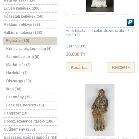
Régi műszaki (20)
Egyéb kellékek (206)
Íróasztali kellékek (56)
Reklám, relikvia (39)
Antik biszkvit porcelán Jézus szobor 8.5
Vallás, mitológia (168)
cm 1921
Figurális (30)
[1I977/X009]
Könyv, papír, képeslap (4)
18.000 Ft
Szenteltvíztartó (6)
Máriafüzér (2)
Részletek
Házioltár (3)
Dísztárgy (38)
Ikon (30)
Festmény (39)
Feszület, kereszt (15)
Hangszer (10)
Doboz, szelence, tároló (186)
Gyűjtemény (285)
Egészség, szépségápolás (24)