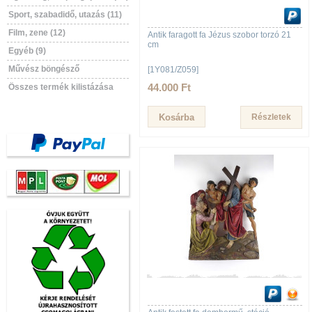
Sport, szabadidő, utazás (11)
Film, zene (12)
Antik faragott fa Jézus szobor torzó 21
cm
Egyéb (9)
Művész böngésző
[1Y081/Z059]
44.000 Ft
Összes termék kilistázása
Részletek