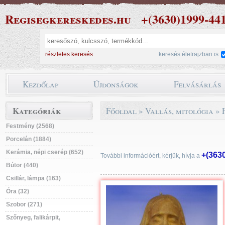
Regisegkereskedes.hu
+(3630)1999-44
részletes keresés
keresés életrajzban is
Kezdőlap
Újdonságok
Felvásárlás
Kategóriák
Főoldal
»
Vallás, mitológia
»
Festmény (2568)
Porcelán (1884)
Kerámia, népi cserép (652)
+(363
További információért, kérjük, hívja a
Bútor (440)
Csillár, lámpa (163)
Óra (32)
Szobor (271)
Szőnyeg, falikárpit,