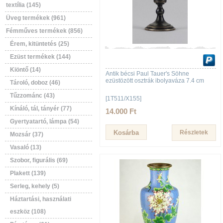
textília (145)
Üveg termékek (961)
Fémműves termékek (856)
Érem, kitüntetés (25)
Ezüst termékek (144)
Kiöntő (14)
Antik bécsi Paul Tauer's Söhne
ezüstözött osztrák ibolyaváza 7.4 cm
Tároló, doboz (46)
Tűzzománc (43)
[1T511/X155]
Kínáló, tál, tányér (77)
14.000 Ft
Gyertyatartó, lámpa (54)
Részletek
Mozsár (37)
Vasaló (13)
Szobor, figurális (69)
Plakett (139)
Serleg, kehely (5)
Háztartási, használati
eszköz (108)