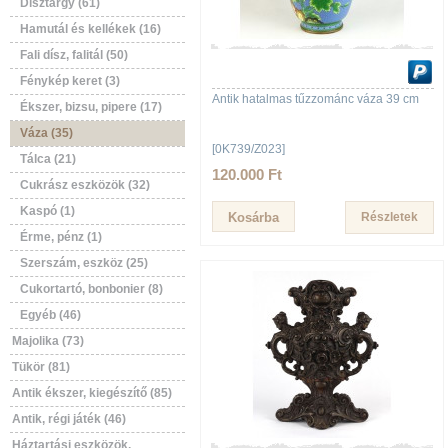
Dísztárgy (61)
Hamutál és kellékek (16)
Fali dísz, falitál (50)
Fénykép keret (3)
Antik hatalmas tűzzománc váza 39 cm
Ékszer, bizsu, pipere (17)
Váza (35)
[0K739/Z023]
Tálca (21)
120.000 Ft
Cukrász eszközök (32)
Kaspó (1)
Részletek
Érme, pénz (1)
Szerszám, eszköz (25)
Cukortartó, bonbonier (8)
Egyéb (46)
Majolika (73)
Tükör (81)
Antik ékszer, kiegészítő (85)
Antik, régi játék (46)
Háztartási eszközök,