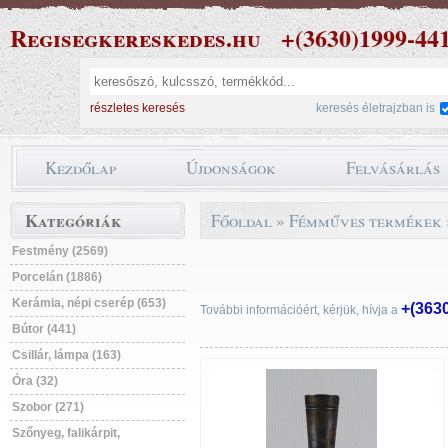
Regisegkereskedes.hu
+(3630)1999-44
részletes keresés
keresés életrajzban is
Kezdőlap
Újdonságok
Felvásárlás
Kategóriák
Főoldal
»
Fémműves termékek
Festmény (2569)
Porcelán (1886)
Kerámia, népi cserép (653)
+(363
További információért, kérjük, hívja a
Bútor (441)
Csillár, lámpa (163)
Óra (32)
Szobor (271)
Szőnyeg, falikárpit,