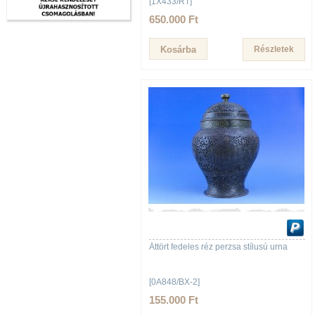
[1X433/RT]
650.000 Ft
Részletek
Áttört fedeles réz perzsa stílusú urna
[0A848/BX-2]
155.000 Ft