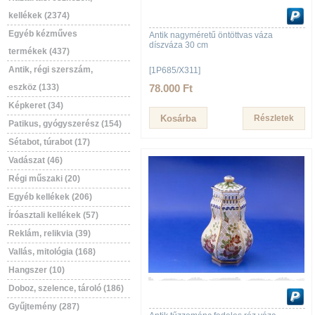
kellékek (2374)
Egyéb kézműves
Antik nagyméretű öntöttvas váza
díszváza 30 cm
termékek (437)
Antik, régi szerszám,
[1P685/X311]
eszköz (133)
78.000 Ft
Képkeret (34)
Részletek
Patikus, gyógyszerész (154)
Sétabot, túrabot (17)
Vadászat (46)
Régi műszaki (20)
Egyéb kellékek (206)
Íróasztali kellékek (57)
Reklám, relikvia (39)
Vallás, mitológia (168)
Hangszer (10)
Doboz, szelence, tároló (186)
Gyűjtemény (287)