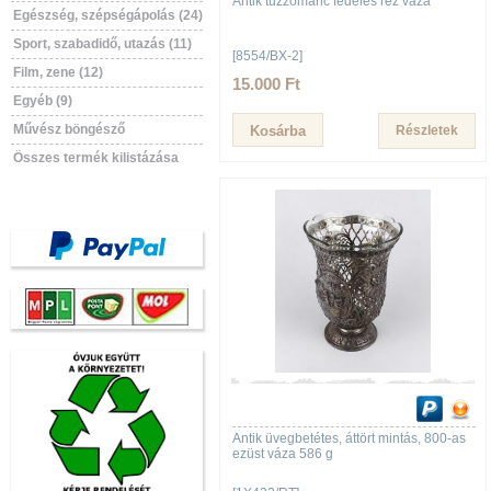
Antik tűzzománc fedeles réz váza
Egészség, szépségápolás (24)
Sport, szabadidő, utazás (11)
[8554/BX-2]
Film, zene (12)
15.000 Ft
Egyéb (9)
Művész böngésző
Részletek
Összes termék kilistázása
Antik üvegbetétes, áttört mintás, 800-as
ezüst váza 586 g