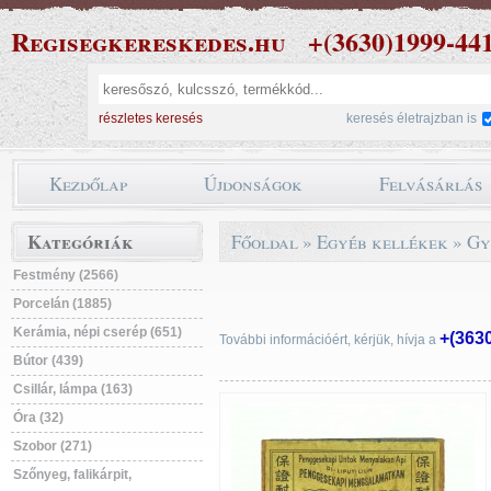
Regisegkereskedes.hu
+(3630)1999-44
részletes keresés
keresés életrajzban is
Kezdőlap
Újdonságok
Felvásárlás
Kategóriák
Főoldal
»
Egyéb kellékek
»
Gy
Festmény (2566)
Porcelán (1885)
Kerámia, népi cserép (651)
+(363
További információért, kérjük, hívja a
Bútor (439)
Csillár, lámpa (163)
Óra (32)
Szobor (271)
Szőnyeg, falikárpit,