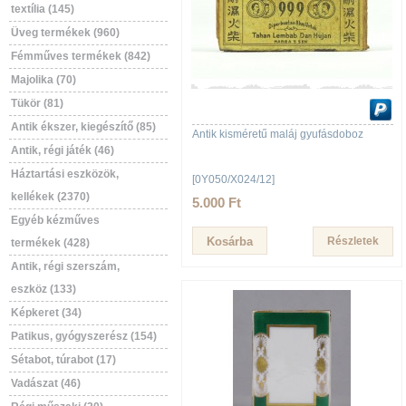
textília (145)
Üveg termékek (960)
Fémműves termékek (842)
Majolika (70)
Tükör (81)
Antik ékszer, kiegészítő (85)
Antik kisméretű maláj gyufásdoboz
Antik, régi játék (46)
Háztartási eszközök,
[0Y050/X024/12]
kellékek (2370)
5.000 Ft
Egyéb kézműves
Részletek
termékek (428)
Antik, régi szerszám,
eszköz (133)
Képkeret (34)
Patikus, gyógyszerész (154)
Sétabot, túrabot (17)
Vadászat (46)