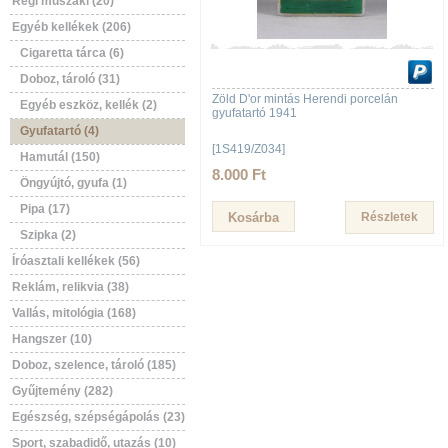
Régi műszaki (20)
Egyéb kellékek (206)
Cigaretta tárca (6)
Doboz, tároló (31)
Zöld D'or mintás Herendi porcelán
Egyéb eszköz, kellék (2)
gyufatartó 1941
Gyufatartó (4)
[1S419/Z034]
Hamutál (150)
8.000 Ft
Öngyújtó, gyufa (1)
Pipa (17)
Részletek
Szipka (2)
Íróasztali kellékek (56)
Reklám, relikvia (38)
Vallás, mitológia (168)
Hangszer (10)
Doboz, szelence, tároló (185)
Gyűjtemény (282)
Egészség, szépségápolás (23)
Sport, szabadidő, utazás (10)