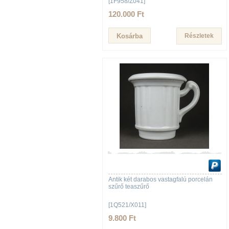
[1F958/Z041]
120.000 Ft
Részletek
Antik két darabos vastagfalú porcelán
szűrő teaszűrő
[1Q521/X011]
9.800 Ft