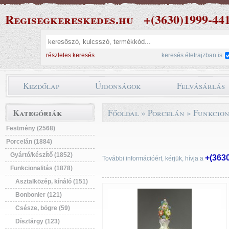
Regisegkereskedes.hu
+(3630)1999-44
részletes keresés
keresés életrajzban is
Kezdőlap
Újdonságok
Felvásárlás
Kategóriák
Főoldal
»
Porcelán
»
Funkcion
Festmény (2568)
Porcelán (1884)
Gyártó/készítő (1852)
+(363
További információért, kérjük, hívja a
Funkcionalitás (1878)
Asztalközép, kínáló (151)
Bonbonier (121)
Csésze, bögre (59)
Dísztárgy (123)