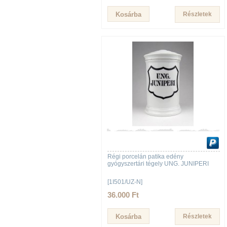
Részletek
Régi porcelán patika edény
gyógyszertári tégely UNG. JUNIPERI
[1I501/UZ-N]
36.000 Ft
Részletek