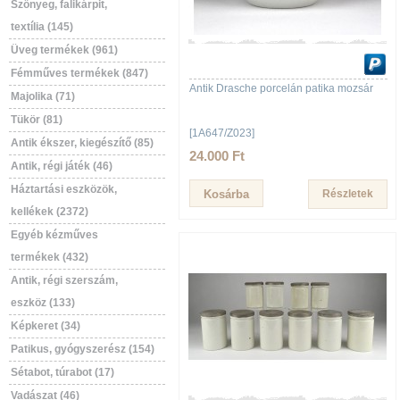
Szőnyeg, falikárpit,
textília (145)
Üveg termékek (961)
Fémműves termékek (847)
Antik Drasche porcelán patika mozsár
Majolika (71)
Tükör (81)
[1A647/Z023]
Antik ékszer, kiegészítő (85)
24.000 Ft
Antik, régi játék (46)
Háztartási eszközök,
Részletek
kellékek (2372)
Egyéb kézműves
termékek (432)
Antik, régi szerszám,
eszköz (133)
Képkeret (34)
Patikus, gyógyszerész (154)
Sétabot, túrabot (17)
Vadászat (46)