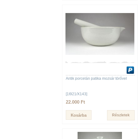
Antik porcelán patika mozsár törővel
[1I921/X143]
22.000 Ft
Részletek