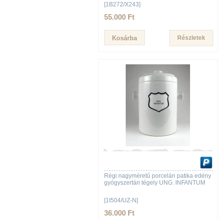
[1B272/X243]
55.000 Ft
Részletek
Régi nagyméretű porcelán patika edény
gyógyszertári tégely UNG. INFANTUM
[1I504/UZ-N]
36.000 Ft