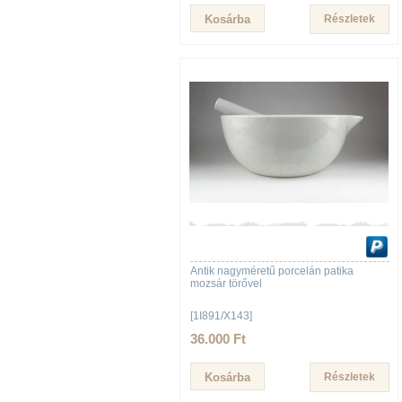
Részletek
Antik nagyméretű porcelán patika
mozsár törővel
[1I891/X143]
36.000 Ft
Részletek