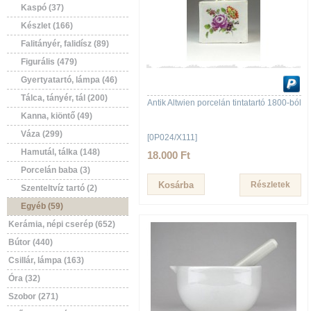
Kaspó (37)
Készlet (166)
Falitányér, falidísz (89)
Figurális (479)
Gyertyatartó, lámpa (46)
Tálca, tányér, tál (200)
Antik Altwien porcelán tintatartó 1800-ból
Kanna, kiöntő (49)
Váza (299)
[0P024/X111]
Hamutál, tálka (148)
18.000 Ft
Porcelán baba (3)
Részletek
Szenteltvíz tartó (2)
Egyéb (59)
Kerámia, népi cserép (652)
Bútor (440)
Csillár, lámpa (163)
Óra (32)
Szobor (271)