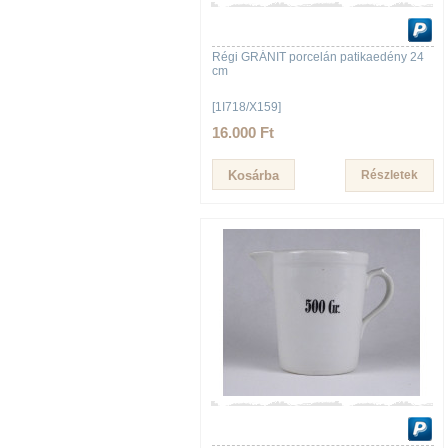
Régi GRÁNIT porcelán patikaedény 24
cm
[1I718/X159]
16.000 Ft
Részletek