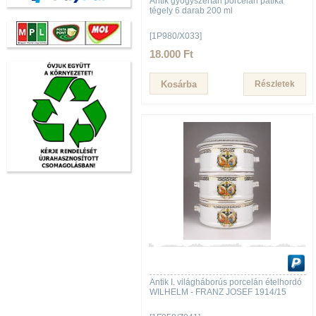
Antik gyógyszertári porcelán patika
tégely 6 darab 200 ml
[1P980/X033]
18.000 Ft
Részletek
Antik I. világháborús porcelán ételhordó
WILHELM - FRANZ JOSEF 1914/15