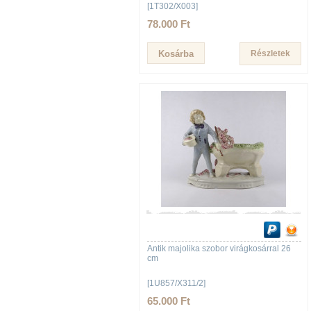
[1T302/X003]
78.000 Ft
Részletek
Antik majolika szobor virágkosárral 26
cm
[1U857/X311/2]
65.000 Ft