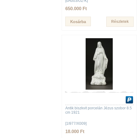
[0A003/UZ-K]
650.000 Ft
Részletek
Antik biszkvit porcelán Jézus szobor 8.5
cm 1921
[1I977/X009]
18.000 Ft