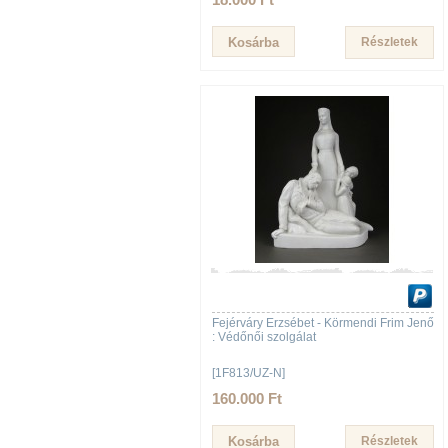
Részletek
Fejérváry Erzsébet - Körmendi Frim Jenő
: Védőnői szolgálat
[1F813/UZ-N]
160.000 Ft
Részletek