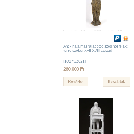
Antik hatalmas faragott díszes női félakt
torzó szobor XVII-XVIII század
[1Q275/Z021]
260.000 Ft
Részletek