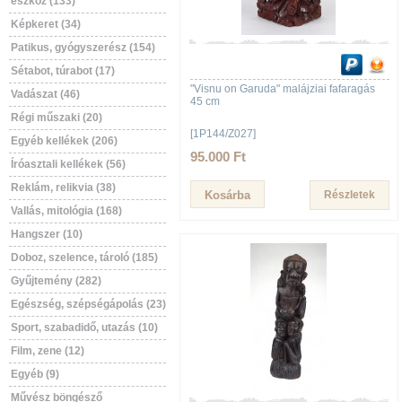
eszköz (133)
Képkeret (34)
Patikus, gyógyszerész (154)
Sétabot, túrabot (17)
"Visnu on Garuda" malájziai fafaragás
Vadászat (46)
45 cm
Régi műszaki (20)
[1P144/Z027]
Egyéb kellékek (206)
95.000 Ft
Íróasztali kellékek (56)
Reklám, relikvia (38)
Részletek
Vallás, mitológia (168)
Hangszer (10)
Doboz, szelence, tároló (185)
Gyűjtemény (282)
Egészség, szépségápolás (23)
Sport, szabadidő, utazás (10)
Film, zene (12)
Egyéb (9)
Művész böngésző