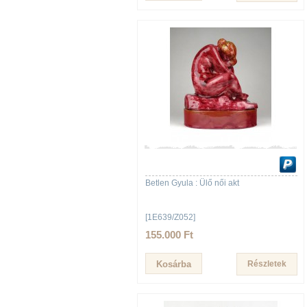
Betlen Gyula : Ülő női akt
[1E639/Z052]
155.000 Ft
Részletek