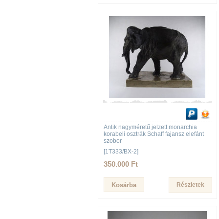
Antik nagyméretű jelzett monarchia
korabeli osztrák Schaff fajansz elefánt
szobor
[1T333/BX-2]
350.000 Ft
Részletek