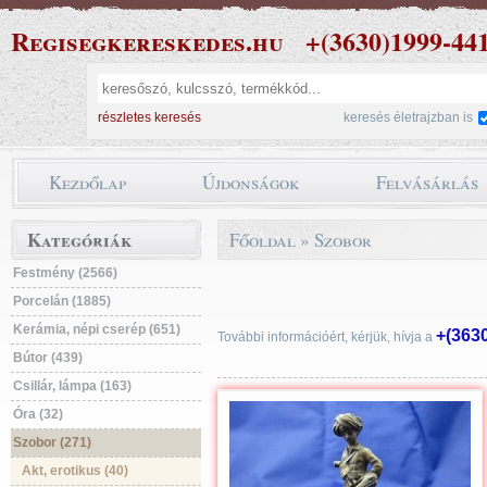
Regisegkereskedes.hu
+(3630)1999-44
részletes keresés
keresés életrajzban is
Kezdőlap
Újdonságok
Felvásárlás
Kategóriák
Főoldal
»
Szobor
Festmény (2566)
Porcelán (1885)
Kerámia, népi cserép (651)
+(363
További információért, kérjük, hívja a
Bútor (439)
Csillár, lámpa (163)
Óra (32)
Szobor (271)
Akt, erotikus (40)