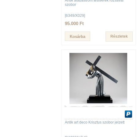
Antik alabástrom testvérek rózsával
szobor
[6349/X029]
95.000 Ft
Részletek
Antik art deco Krisztus szobor jelzett