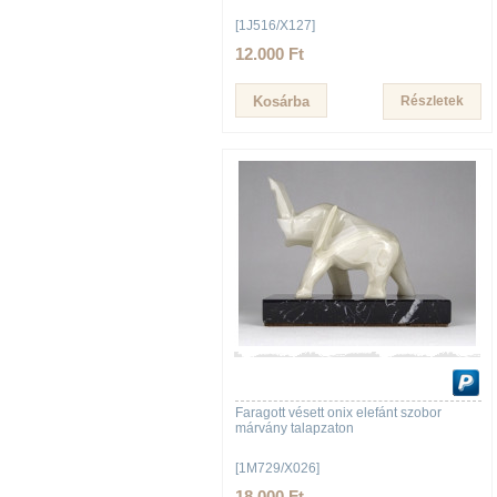
[1J516/X127]
12.000 Ft
Részletek
Faragott vésett onix elefánt szobor
márvány talapzaton
[1M729/X026]
18.000 Ft