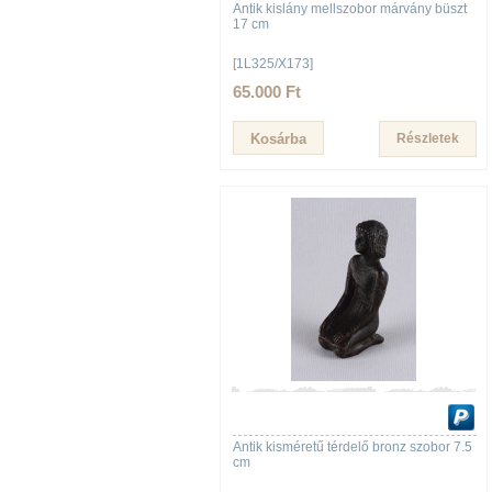
Antik kislány mellszobor márvány büszt
17 cm
[1L325/X173]
65.000 Ft
Részletek
Antik kisméretű térdelő bronz szobor 7.5
cm