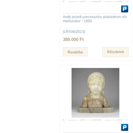
Antik jelzett szecessziós alabástrom női
mellszobor ~1890
[1R508/Z023]
380.000 Ft
Részletek