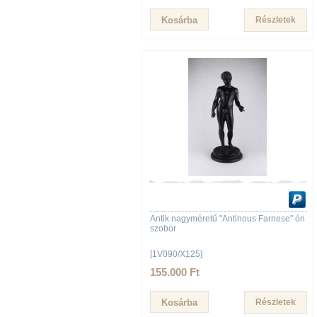
Részletek
Antik nagyméretű "Antinous Farnese" ón
szobor
[1V090/X125]
155.000 Ft
Részletek