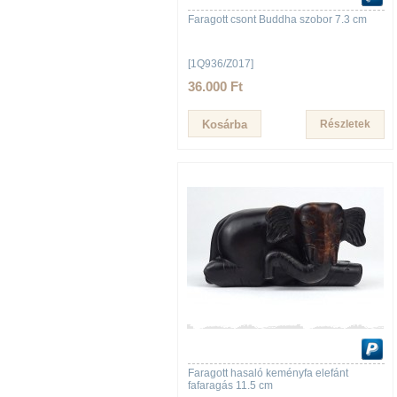
Faragott csont Buddha szobor 7.3 cm
[1Q936/Z017]
36.000 Ft
Részletek
Faragott hasaló keményfa elefánt
fafaragás 11.5 cm