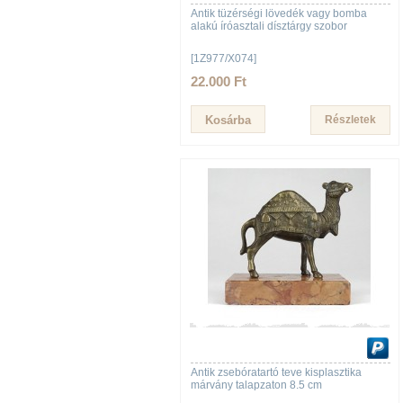
Antik tüzérségi lövedék vagy bomba
alakú íróasztali dísztárgy szobor
[1Z977/X074]
22.000 Ft
Részletek
Antik zsebóratartó teve kisplasztika
márvány talapzaton 8.5 cm