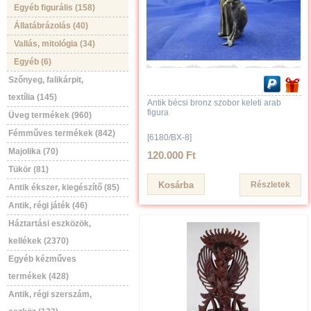
Egyéb figurális (158)
Állatábrázolás (40)
Vallás, mitológia (34)
Egyéb (6)
Szőnyeg, falikárpit,
textília (145)
Antik bécsi bronz szobor keleti arab
figura
Üveg termékek (960)
Fémműves termékek (842)
[6180/BX-8]
Majolika (70)
120.000 Ft
Tükör (81)
Részletek
Antik ékszer, kiegészítő (85)
Antik, régi játék (46)
Háztartási eszközök,
kellékek (2370)
Egyéb kézműves
termékek (428)
Antik, régi szerszám,