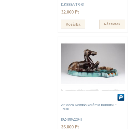
[1K888/VTR-6]
32.000 Ft
Részletek
Art deco Komlós kerámia hamutál ~
1930
[0Z488/Z264]
35.000 Ft