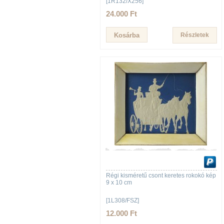
[1R132/X256]
24.000 Ft
Részletek
Régi kisméretű csont keretes rokokó kép
9 x 10 cm
[1L308/FSZ]
12.000 Ft