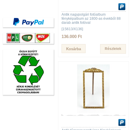
Antik nagypolgári fotóalbum
fényképalbum az 1800-as évekből 88
darab antik fotóval
[1S613/X136]
136.000 Ft
Részletek