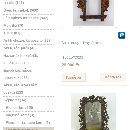
textília (145)
Üveg termékek (960)
Fémműves termékek (842)
Majolika (70)
Tükör (81)
Antik ékszer, kiegészítő (85)
Antik faragott fényképkeret
Antik, régi játék (46)
Háztartási eszközök,
[1S615/X320]
kellékek (2370)
26.000 Ft
Egyéb kézműves
Részletek
termékek (428)
Antik, régi szerszám,
eszköz (133)
Képkeret (34)
Blondel keret (6)
Vágható keret (3)
Florentin, faragott keret (5)