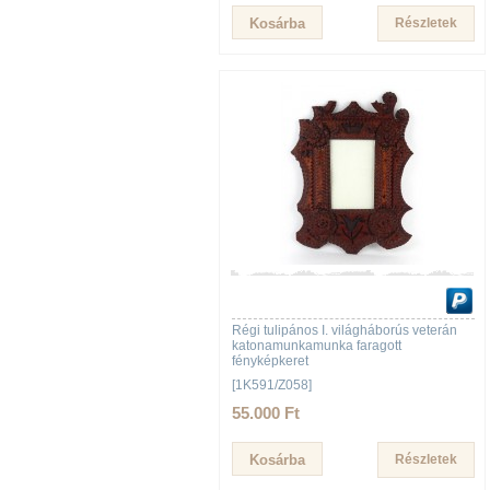
Részletek
Régi tulipános I. világháborús veterán
katonamunkamunka faragott
fényképkeret
[1K591/Z058]
55.000 Ft
Részletek