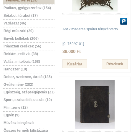
Fénykép keret (19)
Patikus, gyógyszerész (154)
Sétabot, túrabot (17)
Vadászat (46)
Antik madaras spiáter fényképtartó
Régi műszaki (20)
Egyéb kellékek (206)
[0L759/X101]
Íróasztali kellékek (56)
38.000 Ft
Reklám, relikvia (38)
Vallás, mitológia (168)
Részletek
Hangszer (10)
Doboz, szelence, tároló (185)
Gyűjtemény (282)
Egészség, szépségápolás (23)
Sport, szabadidő, utazás (10)
Film, zene (12)
Egyéb (9)
Művész böngésző
Összes termék kilistázása