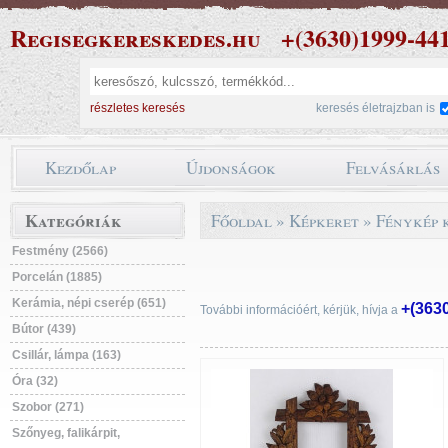
Regisegkereskedes.hu
+(3630)1999-44
részletes keresés
keresés életrajzban is
Kezdőlap
Újdonságok
Felvásárlás
Kategóriák
Főoldal
»
Képkeret
»
Fénykép 
Festmény (2566)
Porcelán (1885)
Kerámia, népi cserép (651)
+(363
További információért, kérjük, hívja a
Bútor (439)
Csillár, lámpa (163)
Óra (32)
Szobor (271)
Szőnyeg, falikárpit,