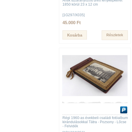
Antik tűzaranyozott üres fényképkeret
1850 körül 23 x 12 cm
[1G297/X035]
45.000 Ft
Részletek
Régi 1960-as évekbeli családi fotóalbum
kirándulásokkal Tátra - Pozsony - Lőcse
- Felvidék