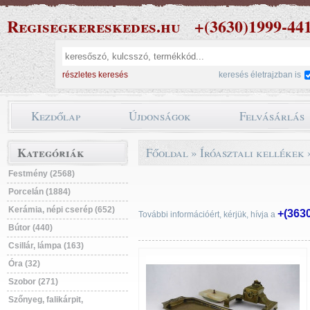
Regisegkereskedes.hu
+(3630)1999-44
részletes keresés
keresés életrajzban is
Kezdőlap
Újdonságok
Felvásárlás
Kategóriák
Főoldal
»
Íróasztali kellékek
Festmény (2568)
Porcelán (1884)
Kerámia, népi cserép (652)
+(363
További információért, kérjük, hívja a
Bútor (440)
Csillár, lámpa (163)
Óra (32)
Szobor (271)
Szőnyeg, falikárpit,