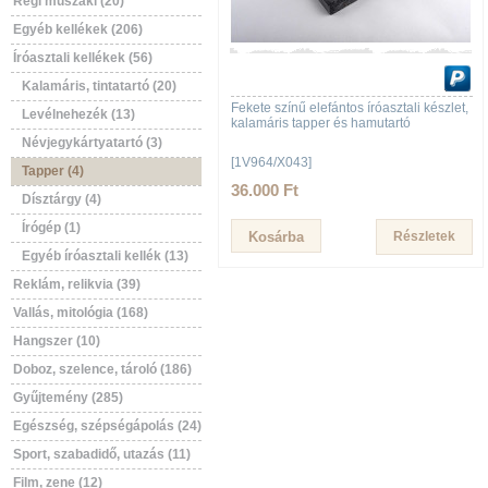
Régi műszaki (20)
Egyéb kellékek (206)
Íróasztali kellékek (56)
Kalamáris, tintatartó (20)
Fekete színű elefántos íróasztali készlet,
Levélnehezék (13)
kalamáris tapper és hamutartó
Névjegykártyatartó (3)
[1V964/X043]
Tapper (4)
36.000 Ft
Dísztárgy (4)
Írógép (1)
Részletek
Egyéb íróasztali kellék (13)
Reklám, relikvia (39)
Vallás, mitológia (168)
Hangszer (10)
Doboz, szelence, tároló (186)
Gyűjtemény (285)
Egészség, szépségápolás (24)
Sport, szabadidő, utazás (11)
Film, zene (12)