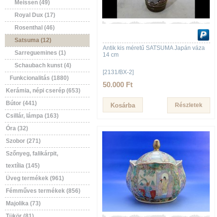
Meissen (49)
Royal Dux (17)
Rosenthal (46)
Satsuma (12)
Antik kis méretű SATSUMA Japán váza
Sarreguemines (1)
14 cm
Schaubach kunst (4)
[2131/BX-2]
Funkcionalitás (1880)
50.000 Ft
Kerámia, népi cserép (653)
Bútor (441)
Részletek
Csillár, lámpa (163)
Óra (32)
Szobor (271)
Szőnyeg, falikárpit,
textília (145)
Üveg termékek (961)
Fémműves termékek (856)
Majolika (73)
Tükör (81)