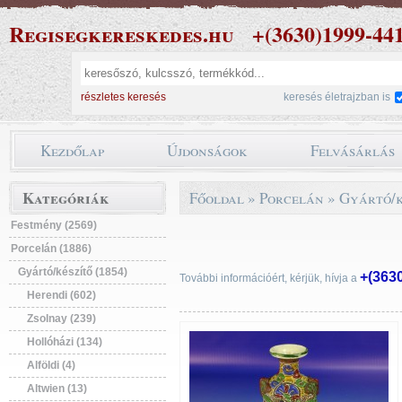
Regisegkereskedes.hu
+(3630)1999-44
részletes keresés
keresés életrajzban is
Kezdőlap
Újdonságok
Felvásárlás
Kategóriák
Főoldal
»
Porcelán
»
Gyártó/k
Festmény (2569)
Porcelán (1886)
Gyártó/készítő (1854)
+(363
További információért, kérjük, hívja a
Herendi (602)
Zsolnay (239)
Hollóházi (134)
Alföldi (4)
Altwien (13)