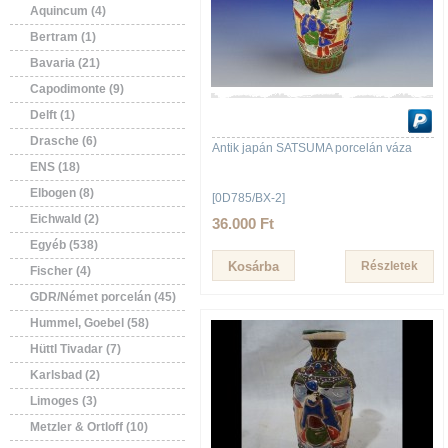
Aquincum (4)
Bertram (1)
Bavaria (21)
Capodimonte (9)
Delft (1)
Drasche (6)
Antik japán SATSUMA porcelán váza
ENS (18)
Elbogen (8)
[0D785/BX-2]
Eichwald (2)
36.000 Ft
Egyéb (538)
Részletek
Fischer (4)
GDR/Német porcelán (45)
Hummel, Goebel (58)
Hüttl Tivadar (7)
Karlsbad (2)
Limoges (3)
Metzler & Ortloff (10)