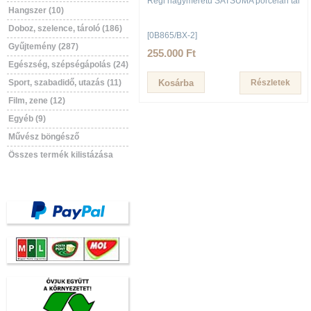
Régi nagyméretű SATSUMA porcelán tál
Hangszer (10)
Doboz, szelence, tároló (186)
[0B865/BX-2]
Gyűjtemény (287)
255.000 Ft
Egészség, szépségápolás (24)
Sport, szabadidő, utazás (11)
Részletek
Film, zene (12)
Egyéb (9)
Művész böngésző
Összes termék kilistázása