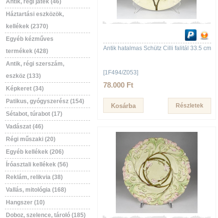
Antik, régi játék (46)
Háztartási eszközök,
kellékek (2370)
Egyéb kézműves
Antik hatalmas Schütz Cilli falitál 33.5 cm
termékek (428)
Antik, régi szerszám,
[1F494/Z053]
eszköz (133)
78.000 Ft
Képkeret (34)
Patikus, gyógyszerész (154)
Részletek
Sétabot, túrabot (17)
Vadászat (46)
Régi műszaki (20)
Egyéb kellékek (206)
Íróasztali kellékek (56)
Reklám, relikvia (38)
Vallás, mitológia (168)
Hangszer (10)
Doboz, szelence, tároló (185)