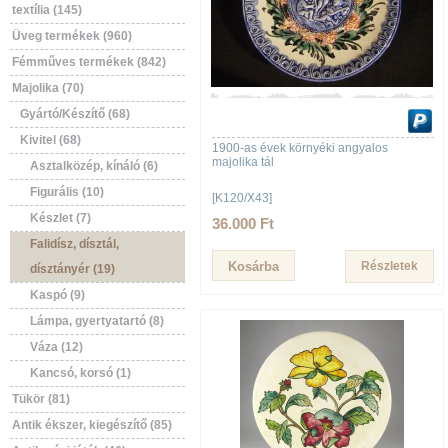
textília (145)
Üveg termékek (960)
Fémműves termékek (842)
Majolika (70)
Gyártó/Készítő (68)
Kivitel (68)
1900-as évek környéki angyalos
majolika tál
Asztalközép, kínáló (6)
Figurális (10)
[K120/X43]
Készlet (7)
36.000 Ft
Falidísz, dísztál,
Részletek
dísztányér (19)
Kaspó (9)
Lámpa, gyertyatartó (8)
Váza (12)
Kancsó, korsó (1)
Tükör (81)
Antik ékszer, kiegészítő (85)