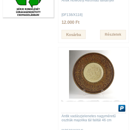
Antik Nowotny Altrohlau falitányér
[0F138/X118]
12.000 Ft
Részletek
Antik vadászjelenetes nagyméretű
osztrák majolika tál falitál 46 cm