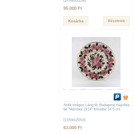
[1P590/X334]
95.000 Ft
Részletek
Antik virágos Láng M. Budapest majolika
tál "Mariska 1914" felirattal 34.5 cm
[1X594/Z053]
63.000 Ft