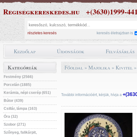
Regisegkereskedes.hu
+(3630)1999-44
részletes keresés
keresés életrajzban is
Kezdőlap
Újdonságok
Felvásárlás
Kategóriák
Főoldal
»
Majolika
»
Kivitel
Festmény (2566)
Porcelán (1885)
Kerámia, népi cserép (651)
+(363
További információért, kérjük, hívja a
Bútor (439)
Csillár, lámpa (163)
Óra (32)
Szobor (271)
Szőnyeg, falikárpit,