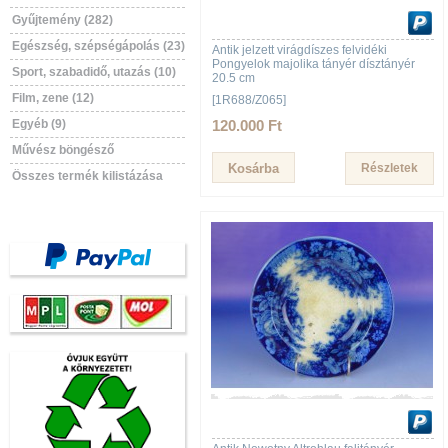
Gyűjtemény (282)
Egészség, szépségápolás (23)
Antik jelzett virágdíszes felvidéki
Pongyelok majolika tányér dísztányér
Sport, szabadidő, utazás (10)
20.5 cm
Film, zene (12)
[1R688/Z065]
Egyéb (9)
120.000 Ft
Művész böngésző
Részletek
Összes termék kilistázása