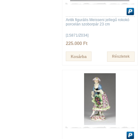
Antik figurális Meisseni jellegű rokokó
porcelán szoborpár 23 cm
[1S871/Z034]
225.000 Ft
Részletek