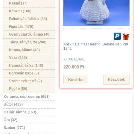
Kaspó (37)
Készlet (166)
Falitányér, falidísz (89)
Figurális (479)
Gyertyatartó, lámpa (46)
Tálca, tányér, tál (200)
Antik hatalmas Herendi Déryné 34,5 cm
1941
Kanna, kiöntő (49)
Váza (299)
[0C061/BX-8]
Hamutál, tálka (148)
220.000 Ft
Porcelán baba (3)
Részletek
Szenteltvíz tartó (2)
Egyéb (59)
Kerámia, népi cserép (651)
Bútor (439)
Csillár, lámpa (163)
Óra (32)
Szobor (271)