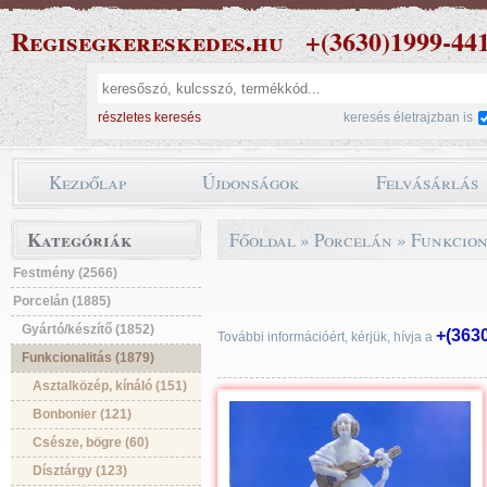
Regisegkereskedes.hu
+(3630)1999-44
részletes keresés
keresés életrajzban is
Kezdőlap
Újdonságok
Felvásárlás
Kategóriák
Főoldal
»
Porcelán
»
Funkcion
Festmény (2566)
Porcelán (1885)
Gyártó/készítő (1852)
+(363
További információért, kérjük, hívja a
Funkcionalitás (1879)
Asztalközép, kínáló (151)
Bonbonier (121)
Csésze, bögre (60)
Dísztárgy (123)