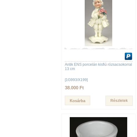
Antik ENS porcelán kisfiú rózsacsokorral
13 cm
[1G993/X199]
38.000 Ft
Részletek