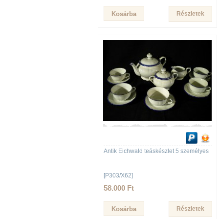
Részletek
Antik Eichwald teáskészlet 5 személyes
[P303/X62]
58.000 Ft
Részletek