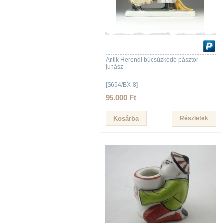
Antik Herendi búcsúzkodó pásztor
juhász
[S654/BX-8]
95.000 Ft
Részletek