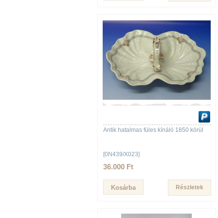
Antik hatalmas füles kínáló 1850 körül
[0N439/X023]
36.000 Ft
Részletek