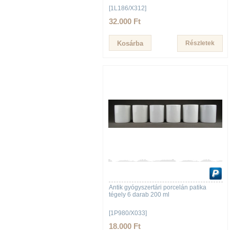
[1L186/X312]
32.000 Ft
Részletek
Antik gyógyszertári porcelán patika
tégely 6 darab 200 ml
[1P980/X033]
18.000 Ft