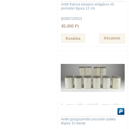
Antik francia kalapos virágárus nő
porcelán figura 12 cm
[0Z867/Z052]
45.000 Ft
Részletek
Antik gyógyszertári porcelán patika
tégely 10 darab