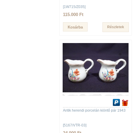
[1W715/Z035]
115.000 Ft
Részletek
Antik herendi porcelán kiöntő pár 1943
[5167/VTR-03]
24.000 Ft