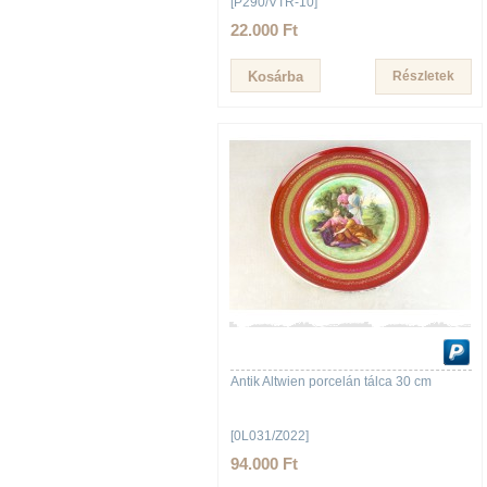
[P290/VTR-10]
22.000 Ft
Részletek
Antik Altwien porcelán tálca 30 cm
[0L031/Z022]
94.000 Ft