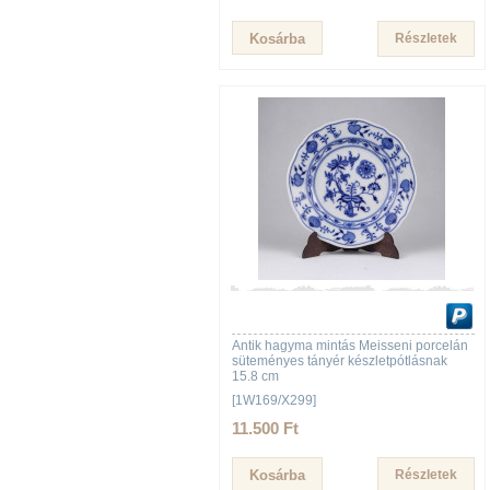
Részletek
Antik hagyma mintás Meisseni porcelán
süteményes tányér készletpótlásnak
15.8 cm
[1W169/X299]
11.500 Ft
Részletek