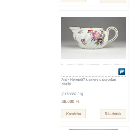
Antik Herendi? kisméretű porcelán
kiöntő
[0Y688/X118]
36.000 Ft
Részletek