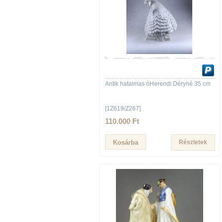
Antik hatalmas óHerendi Déryné 35 cm
[1Z619/Z267]
110.000 Ft
Részletek