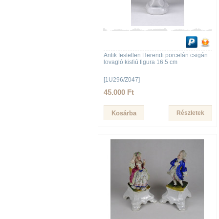
Antik festetlen Herendi porcelán csigán
lovagló kisfiú figura 16.5 cm
[1U296/Z047]
45.000 Ft
Részletek