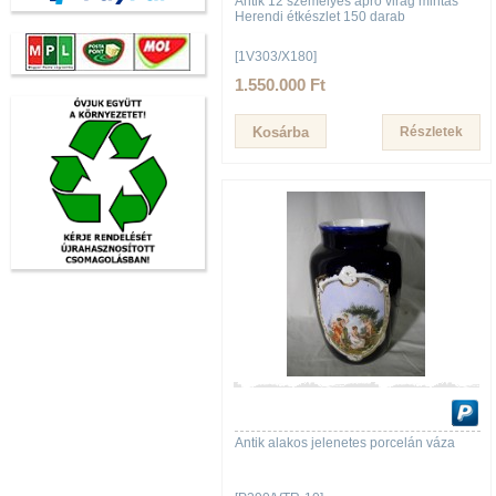
Antik 12 személyes apró virág mintás
Herendi étkészlet 150 darab
[1V303/X180]
1.550.000 Ft
Részletek
Antik alakos jelenetes porcelán váza