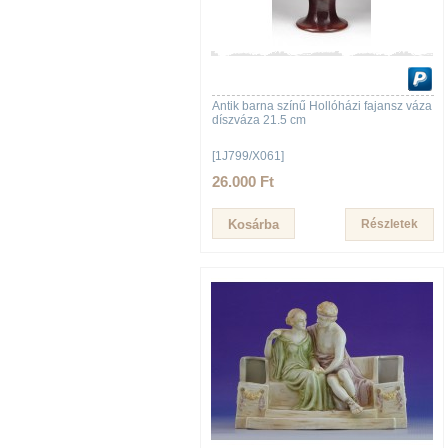
Antik barna színű Hollóházi fajansz váza
díszváza 21.5 cm
[1J799/X061]
26.000 Ft
Részletek