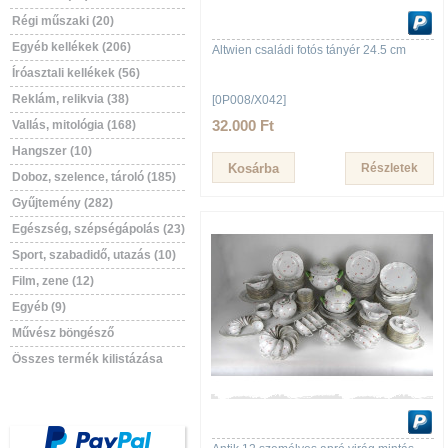
Régi műszaki (20)
Egyéb kellékek (206)
Altwien családi fotós tányér 24.5 cm
Íróasztali kellékek (56)
Reklám, relikvia (38)
[0P008/X042]
32.000 Ft
Vallás, mitológia (168)
Hangszer (10)
Részletek
Doboz, szelence, tároló (185)
Gyűjtemény (282)
Egészség, szépségápolás (23)
Sport, szabadidő, utazás (10)
Film, zene (12)
Egyéb (9)
Művész böngésző
Összes termék kilistázása