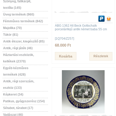
Szőnyeg, falikárpit,
textília (145)
Üveg termékek (960)
Fémműves termékek (842)
ABG 1362 Alt Beck Gottschalk
Majolika (70)
porcelánfejű antik német baba 55 cm
Tükör (81)
[1Q704/Z257]
Antik ékszer, kiegészítő (85)
68.000 Ft
Antik, régi játék (46)
Háztartási eszközök,
Részletek
kellékek (2370)
Egyéb kézműves
termékek (428)
Antik, régi szerszám,
eszköz (133)
Képkeret (34)
Patikus, gyógyszerész (154)
Sétabot, túrabot (17)
Vadászat (46)