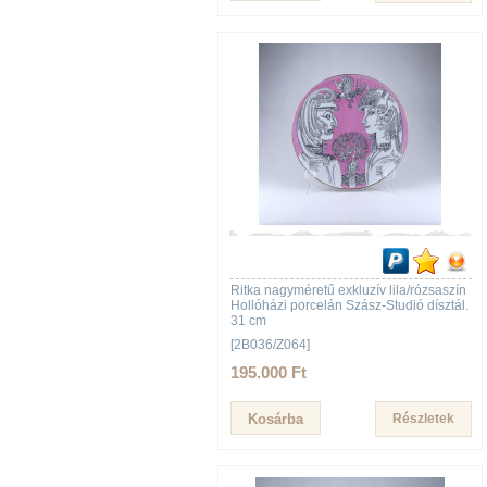
Ritka nagyméretű exkluzív lila/rózsaszín
Hollóházi porcelán Szász-Studió dísztál.
31 cm
[2B036/Z064]
195.000 Ft
Részletek