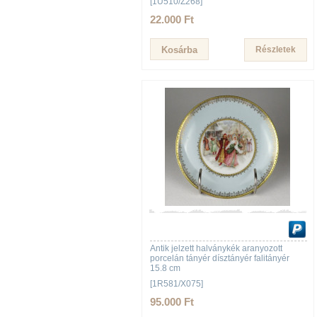
[1U510/Z268]
22.000 Ft
Részletek
Antik jelzett halványkék aranyozott
porcelán tányér dísztányér falitányér
15.8 cm
[1R581/X075]
95.000 Ft