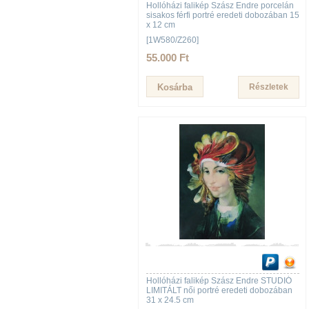
Hollóházi falikép Szász Endre porcelán
sisakos férfi portré eredeti dobozában 15
x 12 cm
[1W580/Z260]
55.000 Ft
Részletek
Hollóházi falikép Szász Endre STUDIÓ
LIMITÁLT női portré eredeti dobozában
31 x 24.5 cm