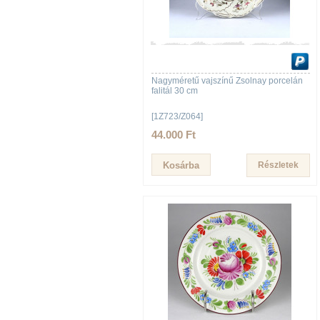
Nagyméretű vajszínű Zsolnay porcelán
falitál 30 cm
[1Z723/Z064]
44.000 Ft
Részletek