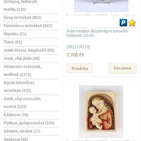
Szőnyeg, falikárpit,
textília (145)
Üveg termékek (961)
Fémműves termékek (847)
Antik hibátlan búzavirágos porcelán
Majolika (71)
falitányér 23 cm
Tükör (81)
[2B117/X213]
Antik ékszer, kiegészítő (85)
7.700 Ft
Antik, régi játék (46)
Háztartási eszközök,
Részletek
kellékek (2372)
Egyéb kézműves
termékek (432)
Antik, régi szerszám,
eszköz (133)
Képkeret (34)
Patikus, gyógyszerész (154)
Sétabot, túrabot (17)
Vadászat (46)