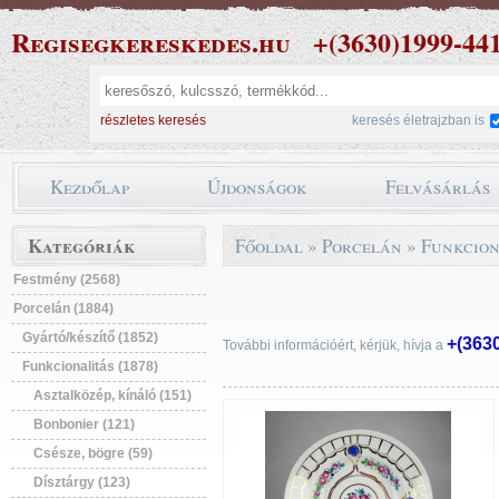
Regisegkereskedes.hu
+(3630)1999-44
részletes keresés
keresés életrajzban is
Kezdőlap
Újdonságok
Felvásárlás
Kategóriák
Főoldal
»
Porcelán
»
Funkcion
Festmény (2568)
Porcelán (1884)
Gyártó/készítő (1852)
+(363
További információért, kérjük, hívja a
Funkcionalitás (1878)
Asztalközép, kínáló (151)
Bonbonier (121)
Csésze, bögre (59)
Dísztárgy (123)