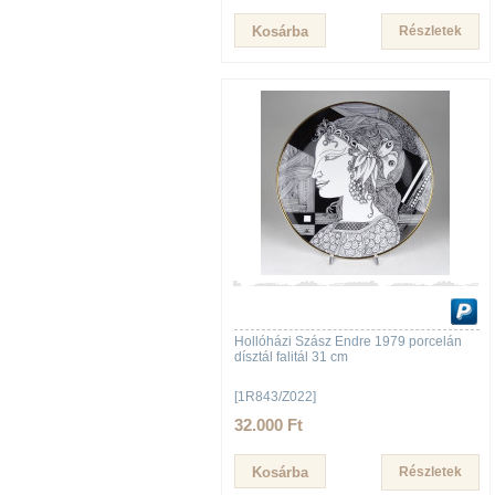
Részletek
Hollóházi Szász Endre 1979 porcelán
dísztál falitál 31 cm
[1R843/Z022]
32.000 Ft
Részletek