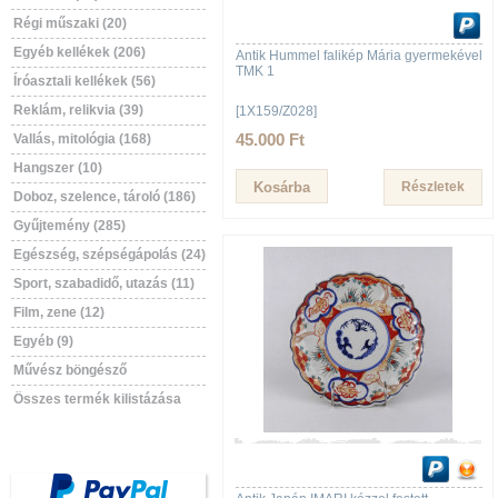
Régi műszaki (20)
Egyéb kellékek (206)
Antik Hummel falikép Mária gyermekével
TMK 1
Íróasztali kellékek (56)
Reklám, relikvia (39)
[1X159/Z028]
45.000 Ft
Vallás, mitológia (168)
Hangszer (10)
Részletek
Doboz, szelence, tároló (186)
Gyűjtemény (285)
Egészség, szépségápolás (24)
Sport, szabadidő, utazás (11)
Film, zene (12)
Egyéb (9)
Művész böngésző
Összes termék kilistázása