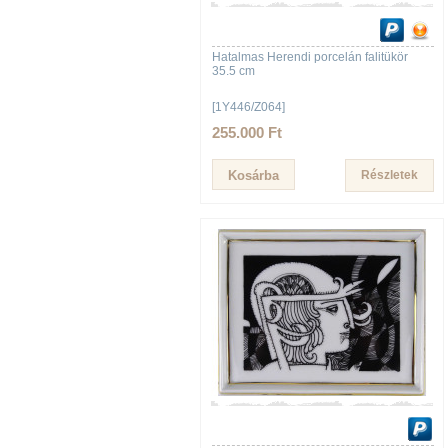
Hatalmas Herendi porcelán falitükör
35.5 cm
[1Y446/Z064]
255.000 Ft
Részletek