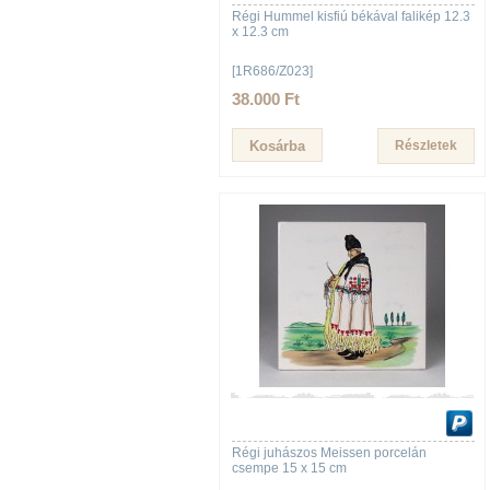
Régi Hummel kisfiú békával falikép 12.3
x 12.3 cm
[1R686/Z023]
38.000 Ft
Részletek
Régi juhászos Meissen porcelán
csempe 15 x 15 cm