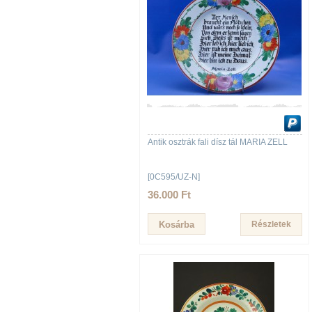
Antik osztrák fali dísz tál MARIA ZELL
[0C595/UZ-N]
36.000 Ft
Részletek