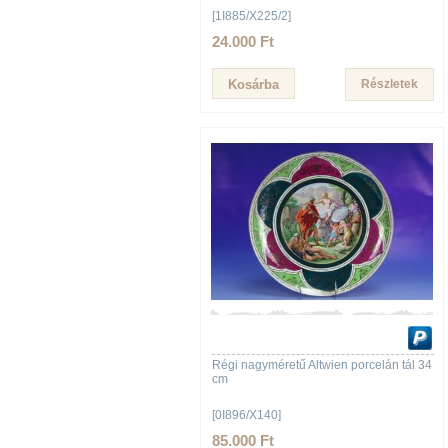
[1I885/X225/2]
24.000 Ft
Részletek
Régi nagyméretű Altwien porcelán tál 34
cm
[0I896/X140]
85.000 Ft