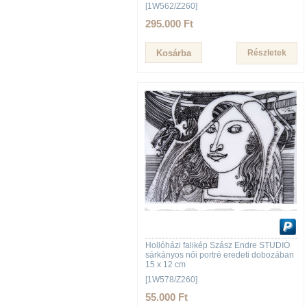
[1W562/Z260]
295.000 Ft
Részletek
Hollóházi falikép Szász Endre STUDIÓ
sárkányos női portré eredeti dobozában
15 x 12 cm
[1W578/Z260]
55.000 Ft