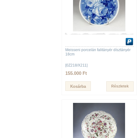
Meisseni porcelán falitányér dísztányér
18cm
[0Z218/X211]
155.000 Ft
Részletek