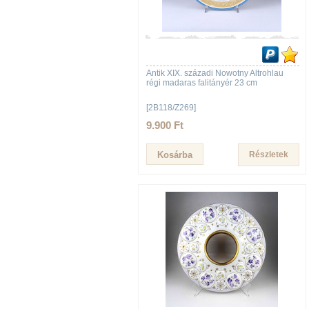
Antik XIX. századi Nowotny Altrohlau
régi madaras falitányér 23 cm
[2B118/Z269]
9.900 Ft
Részletek