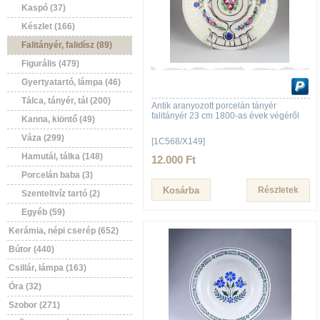
Kaspó (37)
Készlet (166)
Falitányér, falidísz (89)
Figurális (479)
Gyertyatartó, lámpa (46)
Tálca, tányér, tál (200)
Antik aranyozott porcelán tányér
falitányér 23 cm 1800-as évek végéről
Kanna, kiöntő (49)
Váza (299)
[1C568/X149]
Hamutál, tálka (148)
12.000 Ft
Porcelán baba (3)
Részletek
Szenteltvíz tartó (2)
Egyéb (59)
Kerámia, népi cserép (652)
Bútor (440)
Csillár, lámpa (163)
Óra (32)
Szobor (271)