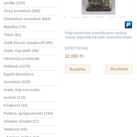
textília (145)
Üveg termékek (960)
Fémműves termékek (842)
Majolika (70)
Régi ezüstözött aranyfácános vadász
Tükör (81)
notesz jegyzettömb tartó íróasztali kellék
Antik ékszer, kiegészítő (85)
[1P207/X146]
Antik, régi játék (46)
22.000 Ft
Háztartási eszközök,
kellékek (2370)
Részletek
Egyéb kézműves
termékek (428)
Antik, régi szerszám,
eszköz (133)
Képkeret (34)
Patikus, gyógyszerész (154)
Sétabot, túrabot (17)
Vadászat (46)