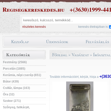
Regisegkereskedes.hu
+(3630)1999-44
részletes keresés
keresés életrajzban is
Kezdőlap
Újdonságok
Felvásárlás
Kategóriák
Főoldal
»
Vadászat
»
Íróasztal
Festmény (2566)
Porcelán (1885)
Kerámia, népi cserép (651)
+(363
További információért, kérjük, hívja a
Bútor (439)
Csillár, lámpa (163)
Óra (32)
Szobor (271)
Szőnyeg, falikárpit,