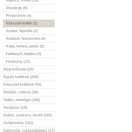
Agancs, trófea (13)
Dísztárgy (6)
Preparátum (4)
Íróasztali kellék (1)
Szobor, figurális (2)
Ruházat, felszerelés (4)
Kupa, kehely, pohár (2)
Falitányér, falidísz (3)
Festmény (12)
Régi műszaki (20)
Egyéb kellékek (206)
Íróasztali kellékek (56)
Reklám, relikvia (38)
Vallás, mitológia (168)
Hangszer (10)
Doboz, szelence, tároló (185)
Gyűjtemény (282)
Egészség, szépségápolás (23)