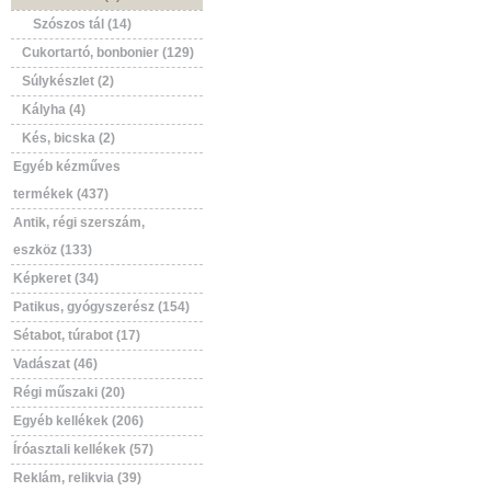
Szószos tál (14)
Cukortartó, bonbonier (129)
Súlykészlet (2)
Kályha (4)
Kés, bicska (2)
Egyéb kézműves
termékek (437)
Antik, régi szerszám,
eszköz (133)
Képkeret (34)
Patikus, gyógyszerész (154)
Sétabot, túrabot (17)
Vadászat (46)
Régi műszaki (20)
Egyéb kellékek (206)
Íróasztali kellékek (57)
Reklám, relikvia (39)