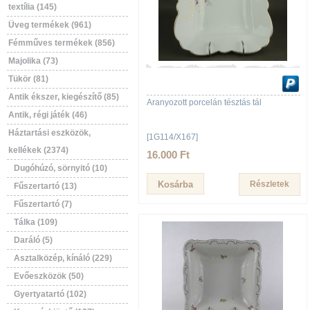
textília (145)
Üveg termékek (961)
Fémműves termékek (856)
Majolika (73)
Tükör (81)
Antik ékszer, kiegészítő (85)
Aranyozott porcelán tésztás tál
Antik, régi játék (46)
Háztartási eszközök,
[1G114/X167]
kellékek (2374)
16.000 Ft
Dugóhúzó, sörnyitó (10)
Részletek
Fűszertartó (13)
Fűszertartó (7)
Tálka (109)
Daráló (5)
Asztalközép, kínáló (229)
Evőeszközök (50)
Gyertyatartó (102)