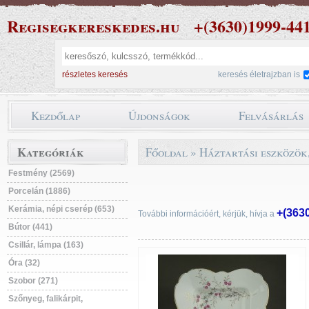
Regisegkereskedes.hu
+(3630)1999-44
részletes keresés
keresés életrajzban is
Kezdőlap
Újdonságok
Felvásárlás
Kategóriák
Főoldal
»
Háztartási eszközök
Festmény (2569)
Porcelán (1886)
Kerámia, népi cserép (653)
+(363
További információért, kérjük, hívja a
Bútor (441)
Csillár, lámpa (163)
Óra (32)
Szobor (271)
Szőnyeg, falikárpit,