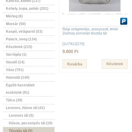
Kancsó, kiöntő (137)
Kehely, kupa, pohár (201)
Mérleg (6)
Mozsár (50)
Régi virágmintás, aranyozott, fehér
Kaspó, virágtartó (53)
Zsolnay porcelán tésztás tál
Palack, üveg (134)
[1U791/Z270]
Készletek (215)
9.800 Ft
Varrógép (1)
Vasaló (14)
Részletek
Váza (701)
Hamutál (140)
Egyéb használati
eszközök (91)
Tálca (38)
Leveses, húsos tál (41)
Leveses tál (5)
Húsos, pecsenyés tál (19)
Tésztás tál (5)