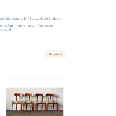
otú biedermeier férfi íróasztal, elején dupla
avilágú, rendkívül ritka, német asztal.
s asztal.