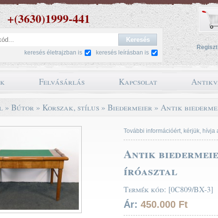
+(3630)1999-441
Regiszt
keresés életrajzban is
keresés leírásban is
ok
Felvásárlás
Kapcsolat
Antikv
l
»
Bútor
»
Korszak, stílus
»
Biedermeier
»
Antik biedermei
További információért, kérjük, hívja
Antik biedermeie
íróasztal
Termék kód: [0C809/BX-3]
Ár:
450.000 Ft