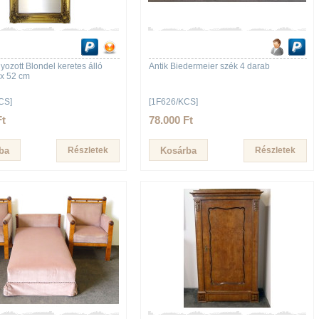
yozott Blondel keretes álló
Antik Biedermeier szék 4 darab
 x 52 cm
CS]
[1F626/KCS]
Ft
78.000 Ft
Részletek
Részletek