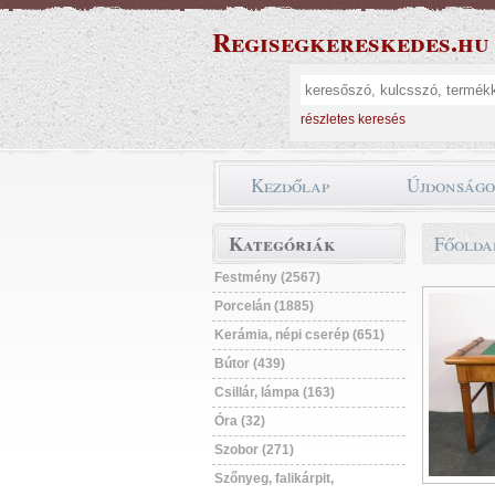
Regisegkereskedes.hu
részletes keresés
Kezdőlap
Újdonság
Kategóriák
Főolda
Festmény (2567)
Porcelán (1885)
Kerámia, népi cserép (651)
Bútor (439)
Csillár, lámpa (163)
Óra (32)
Szobor (271)
Szőnyeg, falikárpit,