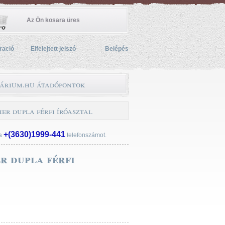
Az Ön kosara üres
ració
Elfelejtett jelszó
Belépés
árium.hu átadópontok
er dupla férfi íróasztal
+(3630)1999-441
 a
telefonszámot.
r dupla férfi