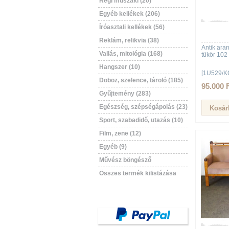
Régi műszaki (20)
Egyéb kellékek (206)
Íróasztali kellékek (56)
Reklám, relikvia (38)
Antik aran
Vallás, mitológia (168)
tükör 102
Hangszer (10)
[1U529/K
Doboz, szelence, tároló (185)
95.000 
Gyűjtemény (283)
Egészség, szépségápolás (23)
Sport, szabadidő, utazás (10)
Film, zene (12)
Egyéb (9)
Művész böngésző
Összes termék kilistázása