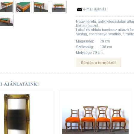
e-mail ajánlás
Nagyméretű, antik kifogástalan állap
fiókos résszel.
Lábai és oldala bambusz utánzó form
Vastag, cseresznye svartnis, furnéro
Magasság:
79 cm
Szélesség:
138 cm
Mélysége 79 cm.
i ajánlataink: