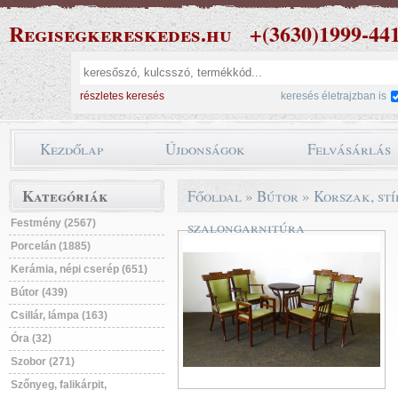
Regisegkereskedes.hu
+(3630)1999-44
részletes keresés
keresés életrajzban is
Kezdőlap
Újdonságok
Felvásárlás
Kategóriák
Főoldal
»
Bútor
»
Korszak, stí
Festmény (2567)
szalongarnitúra
Porcelán (1885)
Kerámia, népi cserép (651)
Bútor (439)
Csillár, lámpa (163)
Óra (32)
Szobor (271)
Szőnyeg, falikárpit,