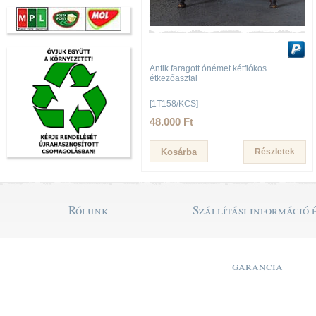
Antik faragott ónémet kétfiókos
étkezőasztal
[1T158/KCS]
48.000 Ft
Részletek
Rólunk
Szállítási információ 
garancia