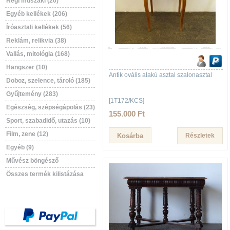
Régi műszaki (20)
Egyéb kellékek (206)
Íróasztali kellékek (56)
Reklám, relikvia (38)
Vallás, mitológia (168)
Hangszer (10)
Antik ovális alakú asztal szalonasztal
Doboz, szelence, tároló (185)
Gyűjtemény (283)
[1T172/KCS]
Egészség, szépségápolás (23)
155.000 Ft
Sport, szabadidő, utazás (10)
Film, zene (12)
Részletek
Egyéb (9)
Művész böngésző
Összes termék kilistázása