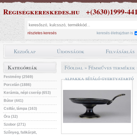
Regisegkereskedes.hu
+(3630)1999-44
részletes keresés
keresés életrajzban is
Kezdőlap
Újdonságok
Felvásárlás
Kategóriák
Főoldal
»
Fémműves termékek
Festmény (2569)
alpakka sétáló gyertyatartó
Porcelán (1886)
Kerámia, népi cserép (653)
Bútor (441)
Csillár, lámpa (163)
Óra (32)
Szobor (271)
Szőnyeg, falikárpit,