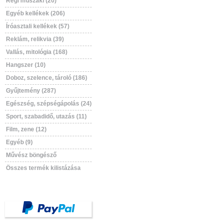
Régi műszaki (20)
Egyéb kellékek (206)
Íróasztali kellékek (57)
Reklám, relikvia (39)
Vallás, mitológia (168)
Hangszer (10)
Doboz, szelence, tároló (186)
Gyűjtemény (287)
Egészség, szépségápolás (24)
Sport, szabadidő, utazás (11)
Film, zene (12)
Egyéb (9)
Művész böngésző
Összes termék kilistázása