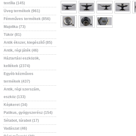
textília (145)
Üveg termékek (961)
Fémműves termékek (856)
Majolika (73)
Tükör (81)
Antik ékszer, kiegészítő (85)
Antik, régi játék (46)
Háztartási eszközök,
kellékek (2374)
Egyéb kézműves
termékek (437)
Antik, régi szerszám,
eszköz (133)
Képkeret (34)
Patikus, gyógyszerész (154)
Sétabot, túrabot (17)
Vadászat (46)