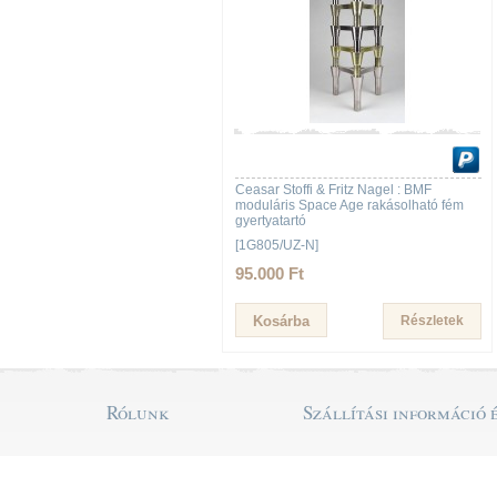
Ceasar Stoffi & Fritz Nagel : BMF
moduláris Space Age rakásolható fém
gyertyatartó
[1G805/UZ-N]
95.000 Ft
Részletek
Rólunk
Szállítási információ 