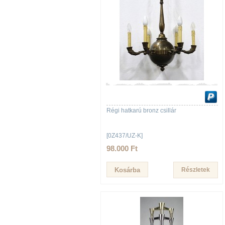
Régi hatkarú bronz csillár
[0Z437/UZ-K]
98.000 Ft
Részletek