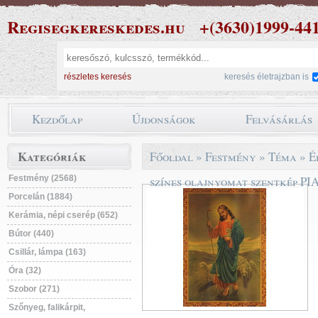
Regisegkereskedes.hu
+(3630)1999-44
részletes keresés
keresés életrajzban is
Kezdőlap
Újdonságok
Felvásárlás
Kategóriák
Főoldal
»
Festmény
»
Téma
»
É
Festmény (2568)
színes olajnyomat szentkép P
Porcelán (1884)
Kerámia, népi cserép (652)
Bútor (440)
Csillár, lámpa (163)
Óra (32)
Szobor (271)
Szőnyeg, falikárpit,