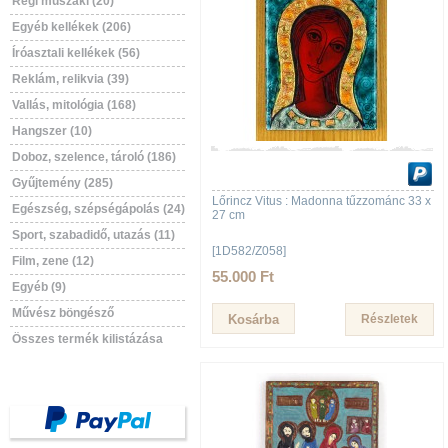
Régi műszaki (20)
Egyéb kellékek (206)
Íróasztali kellékek (56)
Reklám, relikvia (39)
Vallás, mitológia (168)
Hangszer (10)
Doboz, szelence, tároló (186)
Gyűjtemény (285)
Lőrincz Vitus : Madonna tűzzománc 33 x
Egészség, szépségápolás (24)
27 cm
Sport, szabadidő, utazás (11)
[1D582/Z058]
Film, zene (12)
55.000 Ft
Egyéb (9)
Művész böngésző
Részletek
Összes termék kilistázása