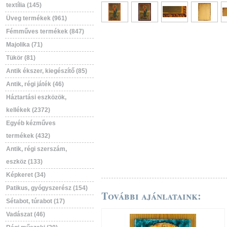
textília (145)
Üveg termékek (961)
Fémműves termékek (847)
Majolika (71)
Tükör (81)
Antik ékszer, kiegészítő (85)
Antik, régi játék (46)
Háztartási eszközök,
kellékek (2372)
Egyéb kézműves
termékek (432)
Antik, régi szerszám,
eszköz (133)
Képkeret (34)
Patikus, gyógyszerész (154)
További ajánlataink:
Sétabot, túrabot (17)
Vadászat (46)