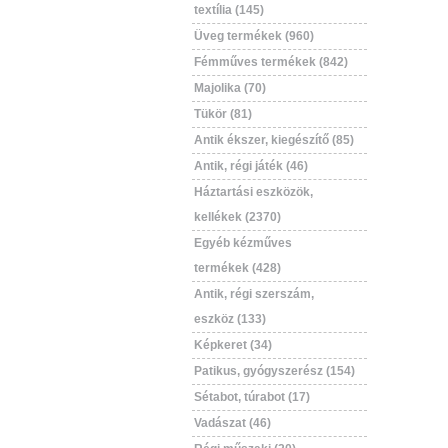
textília (145)
Üveg termékek (960)
Fémműves termékek (842)
Majolika (70)
Tükör (81)
Antik ékszer, kiegészítő (85)
Antik, régi játék (46)
Háztartási eszközök,
kellékek (2370)
Egyéb kézműves
termékek (428)
Antik, régi szerszám,
eszköz (133)
Képkeret (34)
Patikus, gyógyszerész (154)
Sétabot, túrabot (17)
Vadászat (46)