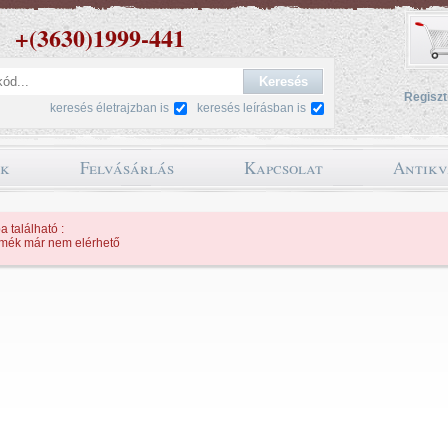
+(3630)1999-441
Regiszt
keresés életrajzban is
keresés leírásban is
ok
Felvásárlás
Kapcsolat
Antikv
a található :
rmék már nem elérhető