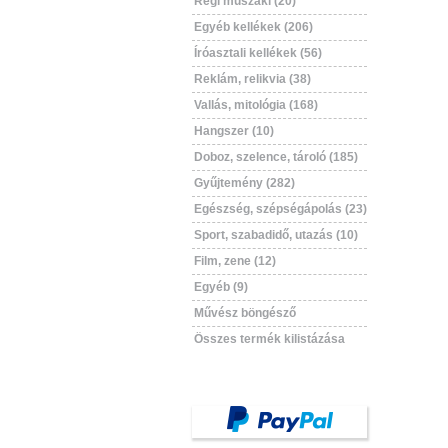
Régi műszaki (20)
Egyéb kellékek (206)
Íróasztali kellékek (56)
Reklám, relikvia (38)
Vallás, mitológia (168)
Hangszer (10)
Doboz, szelence, tároló (185)
Gyűjtemény (282)
Egészség, szépségápolás (23)
Sport, szabadidő, utazás (10)
Film, zene (12)
Egyéb (9)
Művész böngésző
Összes termék kilistázása