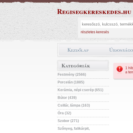
Regisegkereskedes.hu
részletes keresés
Kezdőlap
Újdonság
Kategóriák
1 hib
a te
Festmény (2566)
Porcelán (1885)
Kerámia, népi cserép (651)
Bútor (439)
Csillár, lámpa (163)
Óra (32)
Szobor (271)
Szőnyeg, falikárpit,