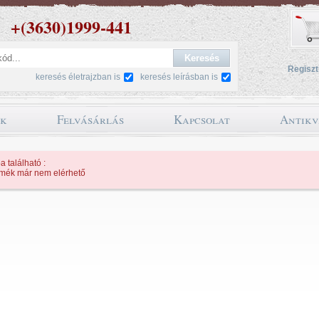
+(3630)1999-441
Regiszt
keresés életrajzban is
keresés leírásban is
ok
Felvásárlás
Kapcsolat
Antikv
a található :
rmék már nem elérhető