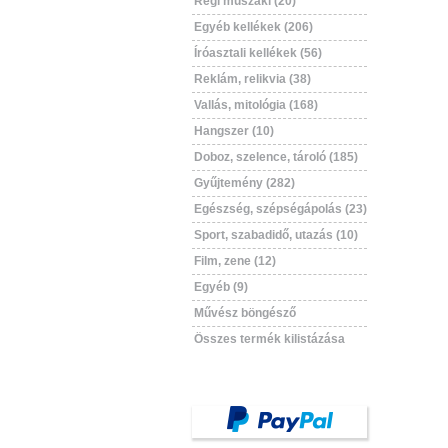
Régi műszaki (20)
Egyéb kellékek (206)
Íróasztali kellékek (56)
Reklám, relikvia (38)
Vallás, mitológia (168)
Hangszer (10)
Doboz, szelence, tároló (185)
Gyűjtemény (282)
Egészség, szépségápolás (23)
Sport, szabadidő, utazás (10)
Film, zene (12)
Egyéb (9)
Művész böngésző
Összes termék kilistázása