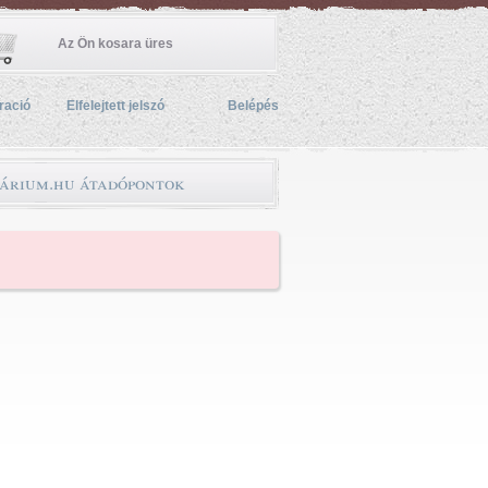
Az Ön kosara üres
ració
Elfelejtett jelszó
Belépés
árium.hu átadópontok