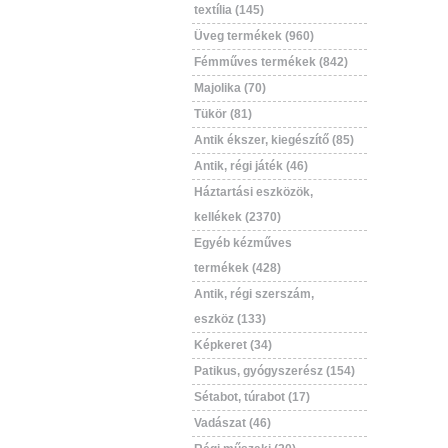
textília (145)
Üveg termékek (960)
Fémműves termékek (842)
Majolika (70)
Tükör (81)
Antik ékszer, kiegészítő (85)
Antik, régi játék (46)
Háztartási eszközök,
kellékek (2370)
Egyéb kézműves
termékek (428)
Antik, régi szerszám,
eszköz (133)
Képkeret (34)
Patikus, gyógyszerész (154)
Sétabot, túrabot (17)
Vadászat (46)