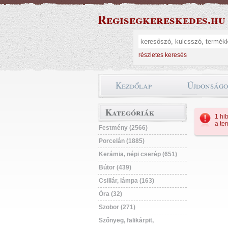
Regisegkereskedes.hu
részletes keresés
Kezdőlap
Újdonság
Kategóriák
1 hib
a te
Festmény (2566)
Porcelán (1885)
Kerámia, népi cserép (651)
Bútor (439)
Csillár, lámpa (163)
Óra (32)
Szobor (271)
Szőnyeg, falikárpit,