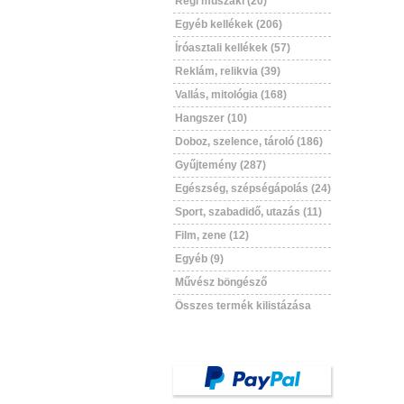
Régi műszaki (20)
Egyéb kellékek (206)
Íróasztali kellékek (57)
Reklám, relikvia (39)
Vallás, mitológia (168)
Hangszer (10)
Doboz, szelence, tároló (186)
Gyűjtemény (287)
Egészség, szépségápolás (24)
Sport, szabadidő, utazás (11)
Film, zene (12)
Egyéb (9)
Művész böngésző
Összes termék kilistázása