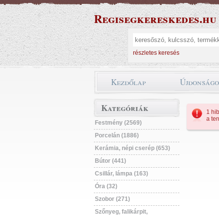
Regisegkereskedes.hu
részletes keresés
Kezdőlap
Újdonság
Kategóriák
1 hib
a te
Festmény (2569)
Porcelán (1886)
Kerámia, népi cserép (653)
Bútor (441)
Csillár, lámpa (163)
Óra (32)
Szobor (271)
Szőnyeg, falikárpit,