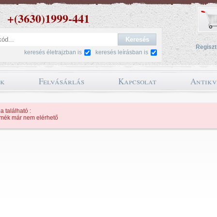
+(3630)1999-441
Regiszt
keresés életrajzban is
keresés leírásban is
ok
Felvásárlás
Kapcsolat
Antikv
a található :
rmék már nem elérhető