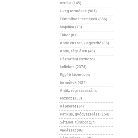
textília (145)
Üveg termékek (961)
Fémműves termékek (856)
Majolika (73)
Tükör (81)
Antik ékszer, kiegészítő (85)
Antik, régi játék (46)
Háztartási eszközök,
kellékek (2374)
Egyéb kézműves
termékek (437)
Antik, régi szerszám,
eszköz (133)
Képkeret (34)
Patikus, gyógyszerész (154)
Sétabot, túrabot (17)
Vadászat (46)